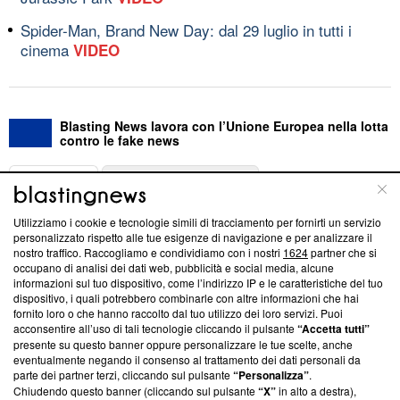
Spider-Man, Brand New Day: dal 29 luglio in tutti i
cinema
VIDEO
Blasting News lavora con l’Unione Europea nella lotta
contro le fake news
ABOUT
LINEA EDITORIALE
Utilizziamo i cookie e tecnologie simili di tracciamento per fornirti un servizio
Questa sezione offre informazioni trasparenti su Blasting
personalizzato rispetto alle tue esigenze di navigazione e per analizzare il
nostro traffico. Raccogliamo e condividiamo con i nostri
1624
partner che si
News, sui nostri processi editoriali e su come ci impegniamo a
occupano di analisi dei dati web, pubblicità e social media, alcune
creare news di qualità. Inoltre, afferma la nostra aderenza a
informazioni sul tuo dispositivo, come l’indirizzo IP e le caratteristiche del tuo
‘Trust Project - News with Integrity’
Blasting News non è
dispositivo, i quali potrebbero combinarle con altre informazioni che hai
ancora membro del programma, ma ha richiesto di farne
fornito loro o che hanno raccolto dal tuo utilizzo dei loro servizi. Puoi
parte; Trust Project non ha ancora effettuato una verifica di
acconsentire all’uso di tali tecnologie cliccando il pulsante
“Accetta tutti”
conformità agli standard.
presente su questo banner oppure personalizzare le tue scelte, anche
eventualmente negando il consenso al trattamento dei dati personali da
parte dei partner terzi, cliccando sul pulsante
“Personalizza”
.
Su di noi
Chiudendo questo banner (cliccando sul pulsante
“X”
in alto a destra),