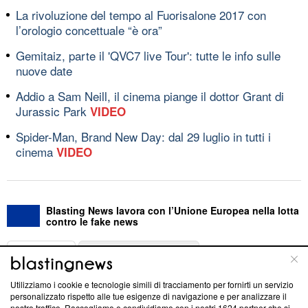
La rivoluzione del tempo al Fuorisalone 2017 con
l’orologio concettuale “è ora”
Gemitaiz, parte il 'QVC7 live Tour': tutte le info sulle
nuove date
Addio a Sam Neill, il cinema piange il dottor Grant di
Jurassic Park
VIDEO
Spider-Man, Brand New Day: dal 29 luglio in tutti i
cinema
VIDEO
Blasting News lavora con l’Unione Europea nella lotta
contro le fake news
ABOUT
LINEA EDITORIALE
Utilizziamo i cookie e tecnologie simili di tracciamento per fornirti un servizio
Questa sezione offre informazioni trasparenti su Blasting
personalizzato rispetto alle tue esigenze di navigazione e per analizzare il
nostro traffico. Raccogliamo e condividiamo con i nostri
1624
partner che si