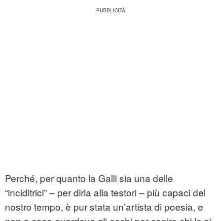
Perché, per quanto la Galli sia una delle
“inciditrici” – per dirla alla testori – più capaci del
nostro tempo, è pur stata un’artista di poesia, e
non a caso guardava gli occhi per capire chi le si