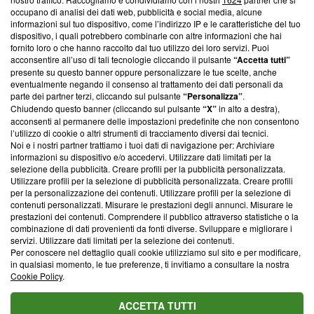
News, sui nostri processi editoriali e su come ci impegniamo a
occupano di analisi dei dati web, pubblicità e social media, alcune
creare news di qualità. Inoltre, afferma la nostra aderenza a
informazioni sul tuo dispositivo, come l’indirizzo IP e le caratteristiche del tuo
‘Trust Project - News with Integrity’
Blasting News non è
dispositivo, i quali potrebbero combinarle con altre informazioni che hai
ancora membro del programma, ma ha richiesto di farne
fornito loro o che hanno raccolto dal tuo utilizzo dei loro servizi. Puoi
parte; Trust Project non ha ancora effettuato una verifica di
acconsentire all’uso di tali tecnologie cliccando il pulsante
“Accetta tutti”
conformità agli standard.
presente su questo banner oppure personalizzare le tue scelte, anche
eventualmente negando il consenso al trattamento dei dati personali da
parte dei partner terzi, cliccando sul pulsante
“Personalizza”
.
Su di noi
Chiudendo questo banner (cliccando sul pulsante
“X”
in alto a destra),
acconsenti al permanere delle impostazioni predefinite che non consentono
Team editoriale
l’utilizzo di cookie o altri strumenti di tracciamento diversi dai tecnici.
Noi e i nostri partner trattiamo i tuoi dati di navigazione per: Archiviare
Corporate
informazioni su dispositivo e/o accedervi. Utilizzare dati limitati per la
selezione della pubblicità. Creare profili per la pubblicità personalizzata.
Redazione
Utilizzare profili per la selezione di pubblicità personalizzata. Creare profili
per la personalizzazione dei contenuti. Utilizzare profili per la selezione di
Informativa Privacy
contenuti personalizzati. Misurare le prestazioni degli annunci. Misurare le
prestazioni dei contenuti. Comprendere il pubblico attraverso statistiche o la
Cookie Policy
combinazione di dati provenienti da fonti diverse. Sviluppare e migliorare i
servizi. Utilizzare dati limitati per la selezione dei contenuti.
Blasting SA, IDI CHE-247.845.224, Via Carlo Frasca, 3 - 6900
Per conoscere nel dettaglio quali cookie utilizziamo sul sito e per modificare,
Lugano (Svizzera) Tel:
+39 0690258937
in qualsiasi momento, le tue preferenze, ti invitiamo a consultare la nostra
Cookie Policy
.
© 2026 Blasting News
ACCETTA TUTTI