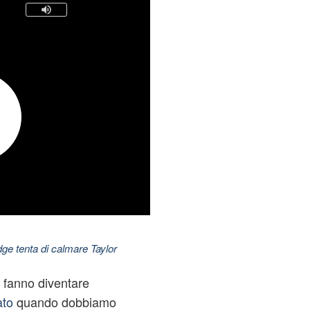
dge tenta di calmare Taylor
i fanno diventare
ato
quando dobbiamo