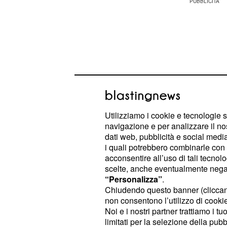
Utilizziamo i cookie e tecnologie s
navigazione e per analizzare il no
dati web, pubblicità e social media,
i quali potrebbero combinarle con a
acconsentire all’uso di tali tecnol
scelte, anche eventualmente negand
Passate tutto il tempo precedente a 
“Personalizza”
.
bellissimi scenari che si realizzeran
Chiudendo questo banner (clicca
riusciate a dichiararvi. Ma nella vos
non consentono l’utilizzo di cookie 
Noi e i nostri partner trattiamo i t
solamente a vedere un futuro roseo 
limitati per la selezione della pubb