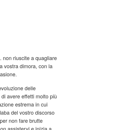
.. non riuscite a quagliare
lla vostra dimora, con la
casione.
voluzione delle
di avere effetti molto più
uazione estrema in cui
laba del vostro discorso
per non fare brutte
on assistervi e inizia a