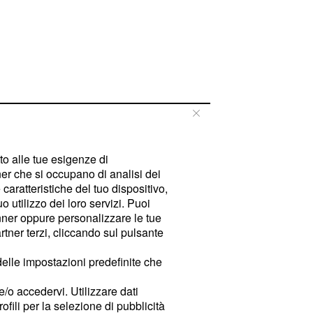
tto alle tue esigenze di
er che si occupano di analisi dei
caratteristiche del tuo dispositivo,
 utilizzo dei loro servizi. Puoi
ner oppure personalizzare le tue
tner terzi, cliccando sul pulsante
delle impostazioni predefinite che
e/o accedervi. Utilizzare dati
rofili per la selezione di pubblicità