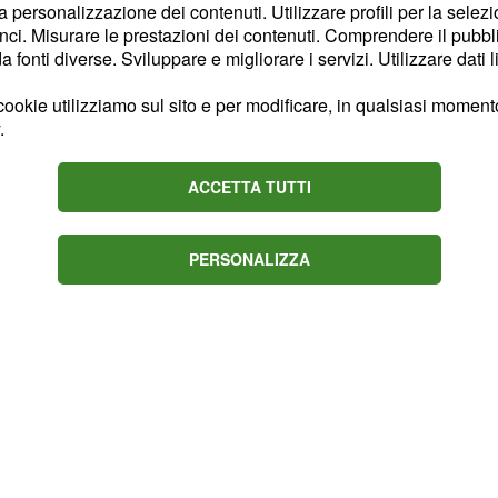
tamento e non riuscite a
la personalizzazione dei contenuti. Utilizzare profili per la selez
! Tornati a casa potete
ci. Misurare le prestazioni dei contenuti. Comprendere il pubblic
fonti diverse. Sviluppare e migliorare i servizi. Utilizzare dati l
ookie utilizziamo sul sito e per modificare, in qualsiasi momento,
l contrario dell'esperienza
.
o specchio che provate a
 la vostra amata (o il
ACCETTA TUTTI
, ogni parola che dite
trebbe farvi
PERSONALIZZA