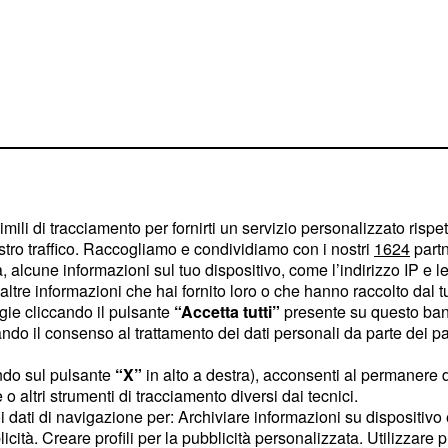
imili di tracciamento per fornirti un servizio personalizzato rispe
stro traffico. Raccogliamo e condividiamo con i nostri
1624
partn
 alcune informazioni sul tuo dispositivo, come l’indirizzo IP e le 
ltre informazioni che hai fornito loro o che hanno raccolto dal tuo
ogie cliccando il pulsante
“Accetta tutti”
presente su questo ban
o il consenso al trattamento dei dati personali da parte dei par
pensare a tutti i
no se e solo se voi
ndo sul pulsante
“X”
in alto a destra), acconsenti al permanere 
tra mente riuscite
o altri strumenti di tracciamento diversi dai tecnici.
uoi dati di navigazione per: Archiviare informazioni su dispositivo 
pieno di arcobaleni e vi
licità. Creare profili per la pubblicità personalizzata. Utilizzare p