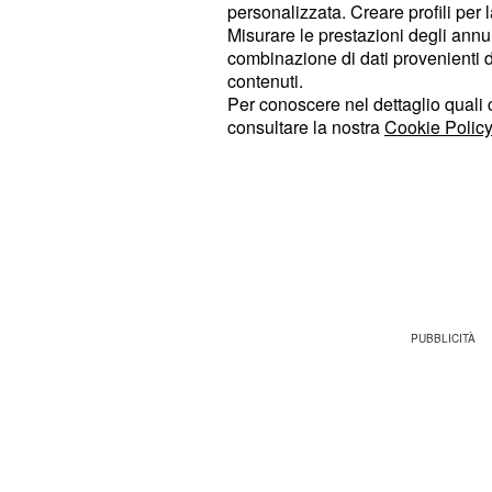
sentite bene. Poi arrivate all'appun
personalizzata. Creare profili per 
parlare. Ma guardate il lato positivo
Misurare le prestazioni degli annun
combinazione di dati provenienti da 
rincominciare a farvene altri!
contenuti.
Per conoscere nel dettaglio quali c
2-I discorsi con se stessi: è un po' i
consultare la nostra
Cookie Policy
precedente. Voi con voi davanti all
impostare un eventuale discorso con
vostro amato). Sembra tutto perfetto
sembra perfetta (solo d'Annunzio po
concorrenza in quel momento).