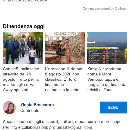
Content sponsored by Outbrain
Di tendenza oggi
Canale5, palinsesto
L'oroscopo di domani
Kasia Niewiadoma
stravolto dal 24
8 agosto 2026 con
doma il Mont
agosto: Tutto per la
classifica: 1ﾟToro,
Ventoux: tappa e
mia famiglia e Far
finalmente
maglia in un finale da
Away spostati
riconquista la vetta
brividi al Tour
Ylenia Boscarato
SEGUI
Contributor
Appassionata di tagli di capelli, nail art, moda, cucina e oroscopo.
Per info e collaborazioni: profuma81@gmail.com.