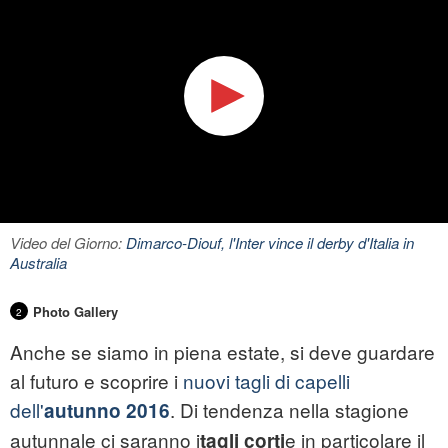
Video del Giorno:
Dimarco-Diouf, l'Inter vince il derby d'Italia in
Australia
Photo Gallery
2
Anche se siamo in piena estate, si deve guardare
al futuro e scoprire i
nuovi tagli di capelli
dell'
. Di tendenza nella stagione
autunno 2016
autunnale ci saranno i
e in particolare il
tagli corti