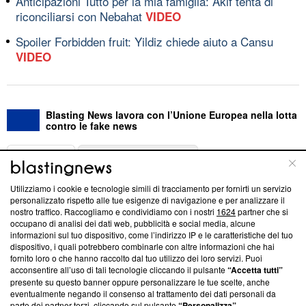
Anticipazioni Tutto per la mia famiglia: Akif tenta di
riconciliarsi con Nebahat
VIDEO
Spoiler Forbidden fruit: Yildiz chiede aiuto a Cansu
VIDEO
Blasting News lavora con l’Unione Europea nella lotta
contro le fake news
ABOUT
LINEA EDITORIALE
Utilizziamo i cookie e tecnologie simili di tracciamento per fornirti un servizio
Questa sezione offre informazioni trasparenti su Blasting
personalizzato rispetto alle tue esigenze di navigazione e per analizzare il
nostro traffico. Raccogliamo e condividiamo con i nostri
1624
partner che si
News, sui nostri processi editoriali e su come ci impegniamo a
occupano di analisi dei dati web, pubblicità e social media, alcune
creare news di qualità. Inoltre, afferma la nostra aderenza a
informazioni sul tuo dispositivo, come l’indirizzo IP e le caratteristiche del tuo
‘Trust Project - News with Integrity’
Blasting News non è
dispositivo, i quali potrebbero combinarle con altre informazioni che hai
ancora membro del programma, ma ha richiesto di farne
fornito loro o che hanno raccolto dal tuo utilizzo dei loro servizi. Puoi
parte; Trust Project non ha ancora effettuato una verifica di
acconsentire all’uso di tali tecnologie cliccando il pulsante
“Accetta tutti”
conformità agli standard.
presente su questo banner oppure personalizzare le tue scelte, anche
eventualmente negando il consenso al trattamento dei dati personali da
parte dei partner terzi, cliccando sul pulsante
“Personalizza”
.