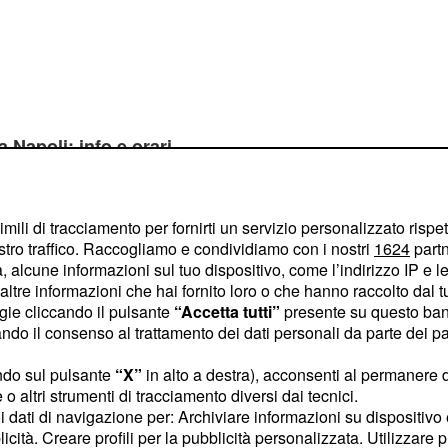
 Napoli: info e orari
à di ventiquattro ore. Le
saranno solo
vesuviana
imili di tracciamento per fornirti un servizio personalizzato rispe
stro traffico. Raccogliamo e condividiamo con i nostri
1624
partn
e 13.17 alle 17.33 mentre
 alcune informazioni sul tuo dispositivo, come l’indirizzo IP e le 
sospeso. La linea
Napoli -
ltre informazioni che hai fornito loro o che hanno raccolto dal tuo
lo dalle 6 alle 9 e dalle
ogie cliccando il pulsante
“Accetta tutti”
presente su questo ban
o il consenso al trattamento dei dati personali da parte dei par
io sarà sospeso. La linea
funzionerà dalle
aserta
ndo sul pulsante
“X”
in alto a destra), acconsenti al permanere 
20. Per la linea della
o altri strumenti di tracciamento diversi dai tecnici.
uoi dati di navigazione per: Archiviare informazioni su dispositivo 
le fasce garantite
Centro
licità. Creare profili per la pubblicità personalizzata. Utilizzare p