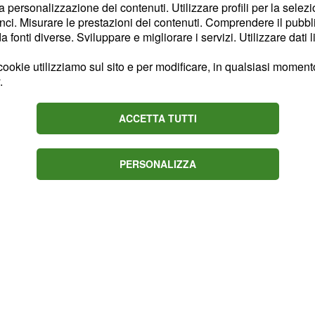
6.30 alle 20. La
Cumana
la personalizzazione dei contenuti. Utilizzare profili per la selez
eranno dalle 5 alle 8 e
ci. Misurare le prestazioni dei contenuti. Comprendere il pubblic
fonti diverse. Sviluppare e migliorare i servizi. Utilizzare dati l
ookie utilizziamo sul sito e per modificare, in qualsiasi momento,
.
ACCETTA TUTTI
PERSONALIZZA