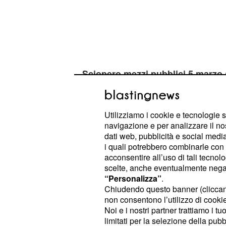
Sciopero mezzi pubblici 5 marzo a
A Napoli lo sciopero del 5 marzo sar
fasce orarie garantite della
Circum
Utilizziamo i cookie e tecnologie s
navigazione e per analizzare il no
quelle dalle 6.17 alle 8.03 e dall
dati web, pubblicità e social media,
nelle restanti ore il servizio sarà 
i quali potrebbero combinarle con a
funzionerà so
Cancello- Benevento
acconsentire all’uso di tali tecnol
scelte, anche eventualmente negand
18 alle 21 nelle altre ore il serviz
“Personalizza”
.
Napoli- Piedimonte Matese
- C
Chiudendo questo banner (clicca
5.30 alle 8.30 e dalle 17 alle 
non consentono l’utilizzo di cookie 
Noi e i nostri partner trattiamo i t
metropolitana
Piscinola - Aversa 
limitati per la selezione della pubb