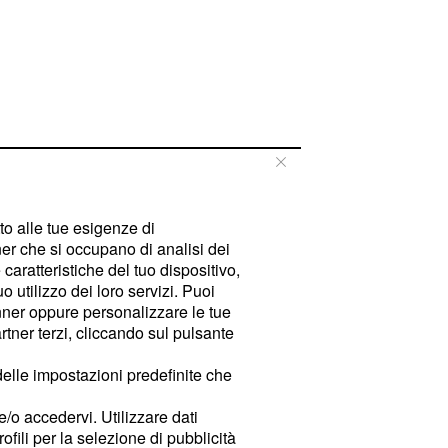
tto alle tue esigenze di
er che si occupano di analisi dei
caratteristiche del tuo dispositivo,
 utilizzo dei loro servizi. Puoi
ner oppure personalizzare le tue
tner terzi, cliccando sul pulsante
delle impostazioni predefinite che
e/o accedervi. Utilizzare dati
rofili per la selezione di pubblicità