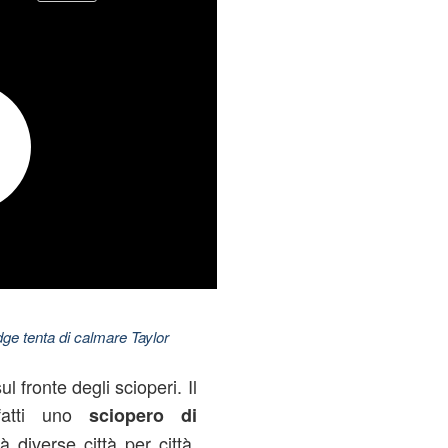
dge tenta di calmare Taylor
l fronte degli scioperi. Il
fatti uno
sciopero di
 diverse città per città.