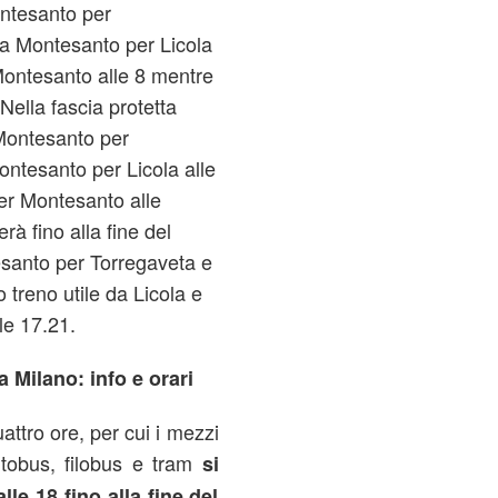
ontesanto per
da Montesanto per Licola
Montesanto alle 8 mentre
Nella fascia protetta
 Montesanto per
ntesanto per Licola alle
er Montesanto alle
à fino alla fine del
tesanto per Torregaveta e
o treno utile da Licola e
le 17.21.
 Milano: info e orari
attro ore, per cui i mezzi
utobus, filobus e tram
si
lle 18 fino alla fine del