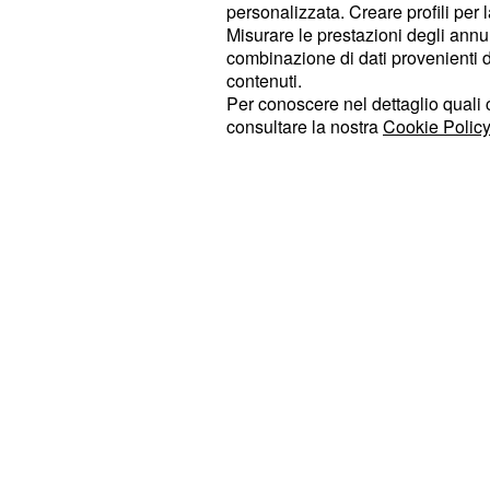
saranno dalle 6 alle 8.30 e dalle 1
personalizzata. Creare profili per 
invece funzion
e la Circumflegrea
Misurare le prestazioni degli annun
combinazione di dati provenienti da 
dalle 14.30 alle 17.30.
contenuti.
Per conoscere nel dettaglio quali c
consultare la nostra
Cookie Policy