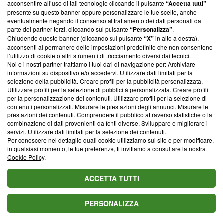
parte; Trust Project non ha ancora effettuato una verifica di
acconsentire all’uso di tali tecnologie cliccando il pulsante
“Accetta tutti”
conformità agli standard.
presente su questo banner oppure personalizzare le tue scelte, anche
eventualmente negando il consenso al trattamento dei dati personali da
parte dei partner terzi, cliccando sul pulsante
“Personalizza”
.
Su di noi
Chiudendo questo banner (cliccando sul pulsante
“X”
in alto a destra),
acconsenti al permanere delle impostazioni predefinite che non consentono
Team editoriale
l’utilizzo di cookie o altri strumenti di tracciamento diversi dai tecnici.
Noi e i nostri partner trattiamo i tuoi dati di navigazione per: Archiviare
Corporate
informazioni su dispositivo e/o accedervi. Utilizzare dati limitati per la
selezione della pubblicità. Creare profili per la pubblicità personalizzata.
Redazione
Utilizzare profili per la selezione di pubblicità personalizzata. Creare profili
per la personalizzazione dei contenuti. Utilizzare profili per la selezione di
Informativa Privacy
contenuti personalizzati. Misurare le prestazioni degli annunci. Misurare le
prestazioni dei contenuti. Comprendere il pubblico attraverso statistiche o la
Cookie Policy
combinazione di dati provenienti da fonti diverse. Sviluppare e migliorare i
servizi. Utilizzare dati limitati per la selezione dei contenuti.
Blasting SA, IDI CHE-247.845.224, Via Carlo Frasca, 3 - 6900
Per conoscere nel dettaglio quali cookie utilizziamo sul sito e per modificare,
Lugano (Svizzera) Tel:
+39 0690258937
in qualsiasi momento, le tue preferenze, ti invitiamo a consultare la nostra
Cookie Policy
.
© 2026 Blasting News
ACCETTA TUTTI
PERSONALIZZA