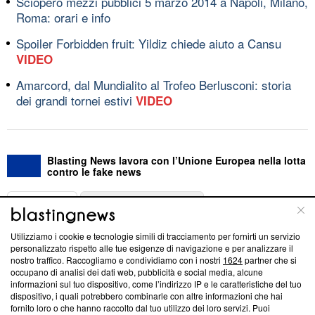
Sciopero mezzi pubblici 5 marzo 2014 a Napoli, Milano,
Roma: orari e info
Spoiler Forbidden fruit: Yildiz chiede aiuto a Cansu
VIDEO
Amarcord, dal Mundialito al Trofeo Berlusconi: storia
dei grandi tornei estivi
VIDEO
Blasting News lavora con l’Unione Europea nella lotta
contro le fake news
ABOUT
LINEA EDITORIALE
Utilizziamo i cookie e tecnologie simili di tracciamento per fornirti un servizio
Questa sezione offre informazioni trasparenti su Blasting
personalizzato rispetto alle tue esigenze di navigazione e per analizzare il
nostro traffico. Raccogliamo e condividiamo con i nostri
1624
partner che si
News, sui nostri processi editoriali e su come ci impegniamo a
occupano di analisi dei dati web, pubblicità e social media, alcune
creare news di qualità. Inoltre, afferma la nostra aderenza a
informazioni sul tuo dispositivo, come l’indirizzo IP e le caratteristiche del tuo
‘Trust Project - News with Integrity’
Blasting News non è
dispositivo, i quali potrebbero combinarle con altre informazioni che hai
ancora membro del programma, ma ha richiesto di farne
fornito loro o che hanno raccolto dal tuo utilizzo dei loro servizi. Puoi