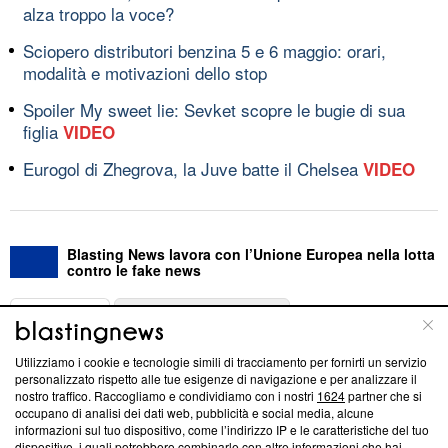
alza troppo la voce?
Sciopero distributori benzina 5 e 6 maggio: orari,
modalità e motivazioni dello stop
Spoiler My sweet lie: Sevket scopre le bugie di sua
figlia
VIDEO
Eurogol di Zhegrova, la Juve batte il Chelsea
VIDEO
Blasting News lavora con l’Unione Europea nella lotta
contro le fake news
ABOUT
LINEA EDITORIALE
Utilizziamo i cookie e tecnologie simili di tracciamento per fornirti un servizio
Questa sezione offre informazioni trasparenti su Blasting
personalizzato rispetto alle tue esigenze di navigazione e per analizzare il
nostro traffico. Raccogliamo e condividiamo con i nostri
1624
partner che si
News, sui nostri processi editoriali e su come ci impegniamo a
occupano di analisi dei dati web, pubblicità e social media, alcune
creare news di qualità. Inoltre, afferma la nostra aderenza a
informazioni sul tuo dispositivo, come l’indirizzo IP e le caratteristiche del tuo
‘Trust Project - News with Integrity’
Blasting News non è
dispositivo, i quali potrebbero combinarle con altre informazioni che hai