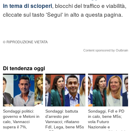
, blocchi del traffico e viabilità,
in tema di scioperi
cliccate sul tasto 'Segui' in alto a questa pagina.
© RIPRODUZIONE VIETATA
Content sponsored by Outbrain
Di tendenza oggi
Sondaggi politici:
Sondaggi: battuta
Sondaggi, FdI e PD
governo e Meloni in
d'arresto per
in calo, bene M5s;
calo, Vannacci
Vannacci; rifiatano
vola Futuro
supera il 7%,
FdI, Lega, bene M5s
Nazionale e