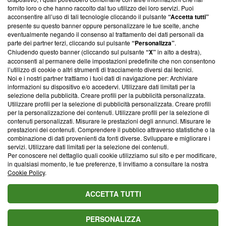
ancora membro del programma, ma ha richiesto di farne
fornito loro o che hanno raccolto dal tuo utilizzo dei loro servizi. Puoi
parte; Trust Project non ha ancora effettuato una verifica di
acconsentire all’uso di tali tecnologie cliccando il pulsante
“Accetta tutti”
conformità agli standard.
presente su questo banner oppure personalizzare le tue scelte, anche
eventualmente negando il consenso al trattamento dei dati personali da
parte dei partner terzi, cliccando sul pulsante
“Personalizza”
.
Su di noi
Chiudendo questo banner (cliccando sul pulsante
“X”
in alto a destra),
acconsenti al permanere delle impostazioni predefinite che non consentono
Team editoriale
l’utilizzo di cookie o altri strumenti di tracciamento diversi dai tecnici.
Noi e i nostri partner trattiamo i tuoi dati di navigazione per: Archiviare
Corporate
informazioni su dispositivo e/o accedervi. Utilizzare dati limitati per la
selezione della pubblicità. Creare profili per la pubblicità personalizzata.
Redazione
Utilizzare profili per la selezione di pubblicità personalizzata. Creare profili
per la personalizzazione dei contenuti. Utilizzare profili per la selezione di
Informativa Privacy
contenuti personalizzati. Misurare le prestazioni degli annunci. Misurare le
prestazioni dei contenuti. Comprendere il pubblico attraverso statistiche o la
Cookie Policy
combinazione di dati provenienti da fonti diverse. Sviluppare e migliorare i
servizi. Utilizzare dati limitati per la selezione dei contenuti.
Blasting SA, IDI CHE-247.845.224, Via Carlo Frasca, 3 - 6900
Per conoscere nel dettaglio quali cookie utilizziamo sul sito e per modificare,
Lugano (Svizzera) Tel:
+39 0690258937
in qualsiasi momento, le tue preferenze, ti invitiamo a consultare la nostra
Cookie Policy
.
© 2026 Blasting News
ACCETTA TUTTI
PERSONALIZZA