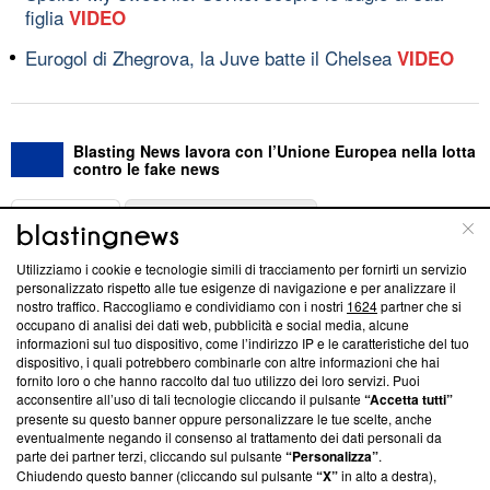
figlia
VIDEO
Eurogol di Zhegrova, la Juve batte il Chelsea
VIDEO
Blasting News lavora con l’Unione Europea nella lotta
contro le fake news
ABOUT
LINEA EDITORIALE
Utilizziamo i cookie e tecnologie simili di tracciamento per fornirti un servizio
Questa sezione offre informazioni trasparenti su Blasting
personalizzato rispetto alle tue esigenze di navigazione e per analizzare il
nostro traffico. Raccogliamo e condividiamo con i nostri
1624
partner che si
News, sui nostri processi editoriali e su come ci impegniamo a
occupano di analisi dei dati web, pubblicità e social media, alcune
creare news di qualità. Inoltre, afferma la nostra aderenza a
informazioni sul tuo dispositivo, come l’indirizzo IP e le caratteristiche del tuo
‘Trust Project - News with Integrity’
Blasting News non è
dispositivo, i quali potrebbero combinarle con altre informazioni che hai
ancora membro del programma, ma ha richiesto di farne
fornito loro o che hanno raccolto dal tuo utilizzo dei loro servizi. Puoi
parte; Trust Project non ha ancora effettuato una verifica di
acconsentire all’uso di tali tecnologie cliccando il pulsante
“Accetta tutti”
conformità agli standard.
presente su questo banner oppure personalizzare le tue scelte, anche
eventualmente negando il consenso al trattamento dei dati personali da
parte dei partner terzi, cliccando sul pulsante
“Personalizza”
.
Su di noi
Chiudendo questo banner (cliccando sul pulsante
“X”
in alto a destra),