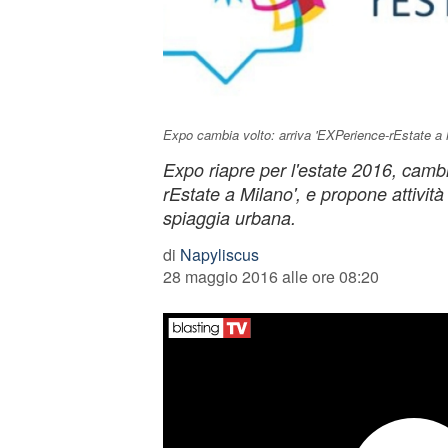
Expo cambia volto: arriva 'EXPerience-rEstate a 
Expo riapre per l'estate 2016, camb
rEstate a Milano', e propone attività 
spiaggia urbana.
di
Napyliscus
28 maggio 2016 alle ore 08:20