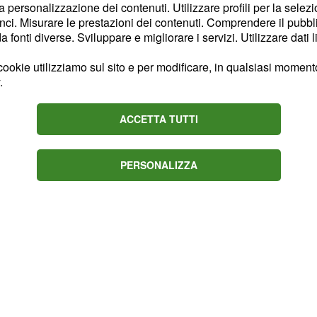
la personalizzazione dei contenuti. Utilizzare profili per la selez
i proprio alle spalle di
ci. Misurare le prestazioni dei contenuti. Comprendere il pubblic
ilassante, a sud del
fonti diverse. Sviluppare e migliorare i servizi. Utilizzare dati l
dove
piaggia urbana
ookie utilizziamo sul sito e per modificare, in qualsiasi momento,
.
ACCETTA TUTTI
PERSONALIZZA