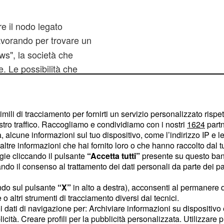
e il nodo legato
lavorando per trovare un
s", la società che
le. Le possibilità che
sono, e ciò potrebbe
al modo si potrà dare
 ammirare lo scorso anno,
imili di tracciamento per fornirti un servizio personalizzato rispe
stro traffico. Raccogliamo e condividiamo con i nostri
1624
partn
 alcune informazioni sul tuo dispositivo, come l’indirizzo IP e le 
ltre informazioni che hai fornito loro o che hanno raccolto dal tuo
Milano:
ogie cliccando il pulsante
“Accetta tutti”
presente su questo ban
o il consenso al trattamento dei dati personali da parte dei par
ega spiaggia
ndo sul pulsante
“X”
in alto a destra), acconsenti al permanere 
 che era l’area Expo, è
o altri strumenti di tracciamento diversi dai tecnici.
prevedono due macro
uoi dati di navigazione per: Archiviare informazioni su dispositivo 
 il relax. Nel primo caso,
licità. Creare profili per la pubblicità personalizzata. Utilizzare p