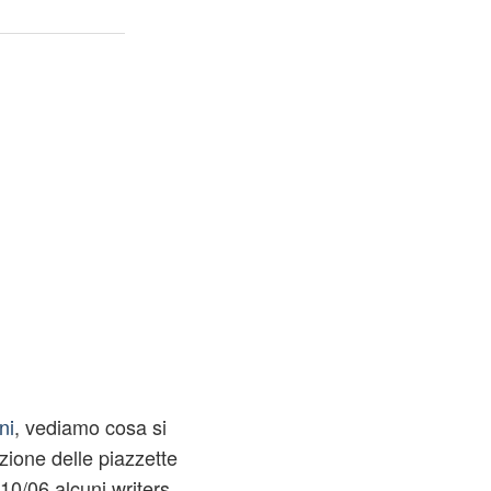
ni
, vediamo cosa si
ione delle piazzette
 10/06 alcuni writers