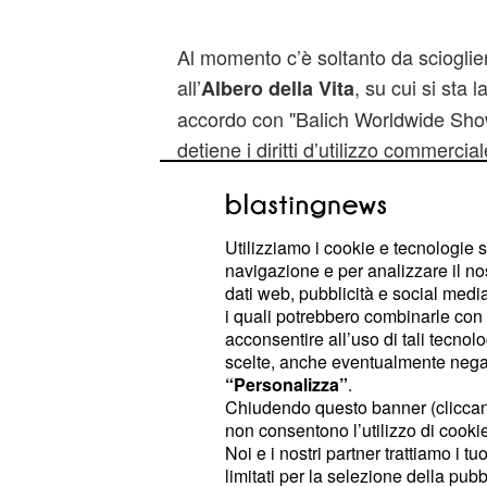
Al momento c’è soltanto da scioglier
all’
, su cui si sta 
Albero della Vita
accordo con "Balich Worldwide Show
detiene i diritti d’utilizzo commercia
quest'attrazione venga riaccesa ci 
accadere per la fine di giugno. In t
l'opportunità, a chi non l’ha potuta
Utilizziamo i cookie e tecnologie s
di farlo con la riapertura dell'area.
navigazione e per analizzare il no
dati web, pubblicità e social media,
i quali potrebbero combinarle con a
EXPerience-rEstate a 
acconsentire all’uso di tali tecnol
scelte, anche eventualmente negand
prevista anche una m
“Personalizza”
.
Chiudendo questo banner (clicca
Il via della stagione estiva in quella
non consentono l’utilizzo di cookie 
stato dato venerdì 27 maggio. Si 
Noi e i nostri partner trattiamo i t
zone, una per le famiglie ed una per
limitati per la selezione della pubb