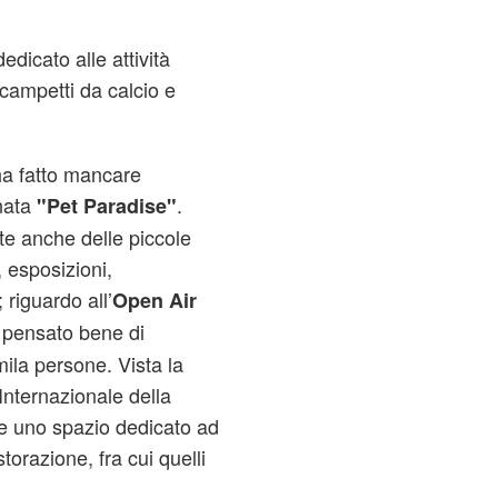
dicato alle attività
campetti da calcio e
ha fatto mancare
nata
.
"Pet Paradise"
te anche delle piccole
, esposizioni,
; riguardo all’
Open Air
è pensato bene di
ila persone. Vista la
nternazionale della
he uno spazio dedicato ad
torazione, fra cui quelli