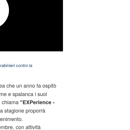
abinieri contro la
rea che un anno fa ospitò
me e spalanca i suoi
Si chiama
"EXPerience -
lla stagione proporrà
tenimento.
mbre, con attività