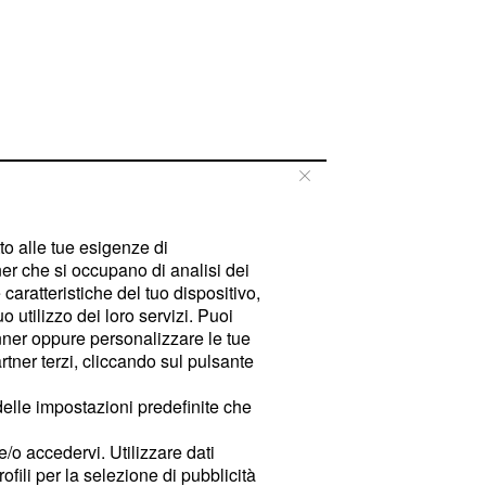
tto alle tue esigenze di
er che si occupano di analisi dei
caratteristiche del tuo dispositivo,
 utilizzo dei loro servizi. Puoi
ner oppure personalizzare le tue
tner terzi, cliccando sul pulsante
delle impostazioni predefinite che
e/o accedervi. Utilizzare dati
rofili per la selezione di pubblicità