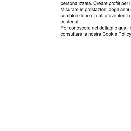
personalizzata. Creare profili per 
ci sono giochi per i più piccoli, situat
Misurare le prestazioni degli annun
, mentre per la zona r
Palazzo Italia
combinazione di dati provenienti da 
Decumano, è stata realizzata una
s
contenuti.
Per conoscere nel dettaglio quali c
poter praticare anche beach volley.
consultare la nostra
Cookie Policy