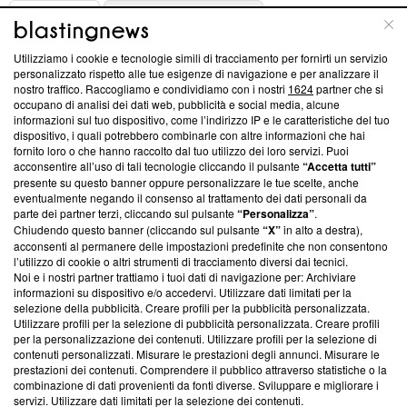
ABOUT
LINEA EDITORIALE
Utilizziamo i cookie e tecnologie simili di tracciamento per fornirti un servizio
Questa sezione offre informazioni trasparenti su Blasting
personalizzato rispetto alle tue esigenze di navigazione e per analizzare il
nostro traffico. Raccogliamo e condividiamo con i nostri
1624
partner che si
News, sui nostri processi editoriali e su come ci impegniamo a
occupano di analisi dei dati web, pubblicità e social media, alcune
creare news di qualità. Inoltre, afferma la nostra aderenza a
informazioni sul tuo dispositivo, come l’indirizzo IP e le caratteristiche del tuo
‘Trust Project - News with Integrity’
Blasting News non è
dispositivo, i quali potrebbero combinarle con altre informazioni che hai
ancora membro del programma, ma ha richiesto di farne
fornito loro o che hanno raccolto dal tuo utilizzo dei loro servizi. Puoi
parte; Trust Project non ha ancora effettuato una verifica di
acconsentire all’uso di tali tecnologie cliccando il pulsante
“Accetta tutti”
conformità agli standard.
presente su questo banner oppure personalizzare le tue scelte, anche
eventualmente negando il consenso al trattamento dei dati personali da
parte dei partner terzi, cliccando sul pulsante
“Personalizza”
.
Su di noi
Chiudendo questo banner (cliccando sul pulsante
“X”
in alto a destra),
acconsenti al permanere delle impostazioni predefinite che non consentono
Team editoriale
l’utilizzo di cookie o altri strumenti di tracciamento diversi dai tecnici.
Noi e i nostri partner trattiamo i tuoi dati di navigazione per: Archiviare
Corporate
informazioni su dispositivo e/o accedervi. Utilizzare dati limitati per la
selezione della pubblicità. Creare profili per la pubblicità personalizzata.
Redazione
Utilizzare profili per la selezione di pubblicità personalizzata. Creare profili
per la personalizzazione dei contenuti. Utilizzare profili per la selezione di
Informativa Privacy
contenuti personalizzati. Misurare le prestazioni degli annunci. Misurare le
prestazioni dei contenuti. Comprendere il pubblico attraverso statistiche o la
Cookie Policy
combinazione di dati provenienti da fonti diverse. Sviluppare e migliorare i
servizi. Utilizzare dati limitati per la selezione dei contenuti.