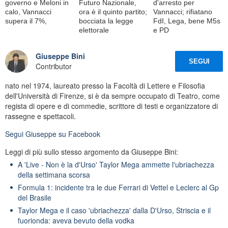
governo e Meloni in
Futuro Nazionale,
d'arresto per
calo, Vannacci
ora è il quinto partito;
Vannacci; rifiatano
supera il 7%,
bocciata la legge
FdI, Lega, bene M5s
elettorale
e PD
Giuseppe Bini
SEGUI
Contributor
nato nel 1974, laureato presso la Facoltà di Lettere e Filosofia
dell'Università di Firenze, si è da sempre occupato di Teatro, come
regista di opere e di commedie, scrittore di testi e organizzatore di
rassegne e spettacoli.
Segui
Giuseppe
su Facebook
Leggi di più sullo stesso argomento da Giuseppe Bini:
A 'Live - Non è la d'Urso' Taylor Mega ammette l'ubriachezza
della settimana scorsa
Formula 1: incidente tra le due Ferrari di Vettel e Leclerc al Gp
del Brasile
Taylor Mega e il caso 'ubriachezza' dalla D'Urso, Striscia e il
fuorionda: aveva bevuto della vodka