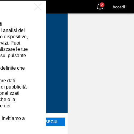
2
Accedi
di
 analisi dei
o dispositivo,
rvizi. Puoi
izzare le tue
 sul pulsante
definite che
are dati
 di pubblicità
onalizzati.
che o la
ne dei
i invitiamo a
SEGUI