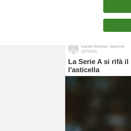
Portfolio
Danilo Antonio Taverniti
20/7/2025
La Serie A si rifà 
l'asticella