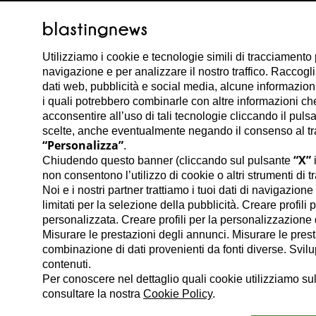
Utilizziamo i cookie e tecnologie simili di tracciamento 
navigazione e per analizzare il nostro traffico. Raccog
dati web, pubblicità e social media, alcune informazioni s
i quali potrebbero combinarle con altre informazioni che 
acconsentire all’uso di tali tecnologie cliccando il puls
scelte, anche eventualmente negando il consenso al trat
“Personalizza”
.
“X”
Chiudendo questo banner (cliccando sul pulsante
i
non consentono l’utilizzo di cookie o altri strumenti di t
Noi e i nostri partner trattiamo i tuoi dati di navigazion
limitati per la selezione della pubblicità. Creare profili 
personalizzata. Creare profili per la personalizzazione d
Misurare le prestazioni degli annunci. Misurare le prest
combinazione di dati provenienti da fonti diverse. Svilupp
contenuti.
Per conoscere nel dettaglio quali cookie utilizziamo sul
consultare la nostra
Cookie Policy
.
Danilo Antonio Ta