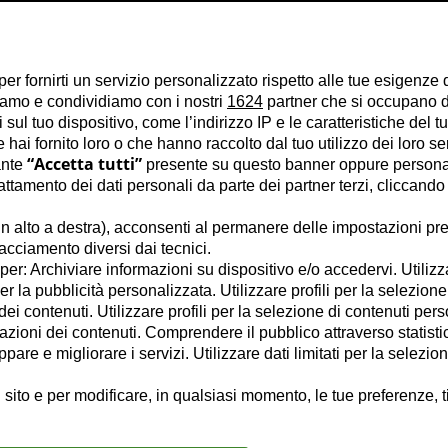
per fornirti un servizio personalizzato rispetto alle tue esigenze 
liamo e condividiamo con i nostri
1624
partner che si occupano di
ul tuo dispositivo, come l’indirizzo IP e le caratteristiche del tu
hai fornito loro o che hanno raccolto dal tuo utilizzo dei loro se
“Accetta tutti”
ante
presente su questo banner oppure personal
tamento dei dati personali da parte dei partner terzi, cliccando
n alto a destra), acconsenti al permanere delle impostazioni pre
racciamento diversi dai tecnici.
e per: Archiviare informazioni su dispositivo e/o accedervi. Utilizz
per la pubblicità personalizzata. Utilizzare profili per la selezione
ei contenuti. Utilizzare profili per la selezione di contenuti pers
azioni dei contenuti. Comprendere il pubblico attraverso statisti
are e migliorare i servizi. Utilizzare dati limitati per la selezio
 sito e per modificare, in qualsiasi momento, le tue preferenze, t
verniti