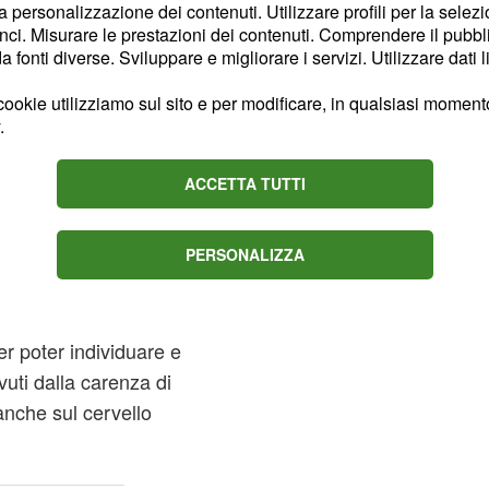
ni Chiara Cirelli e
la personalizzazione dei contenuti. Utilizzare profili per la selez
ci. Misurare le prestazioni dei contenuti. Comprendere il pubblic
privando del sonno i topi
fonti diverse. Sviluppare e migliorare i servizi. Utilizzare dati l
effettiva riduzione del
cento. Gli effetti negativi
ookie utilizziamo sul sito e per modificare, in qualsiasi momento,
.
si in modo significativo
io una riduzione del
ACCETTA TUTTI
ettiva, chiamata
.
mielina
 risultati dello studio,
PERSONALIZZA
a futura ipotesi per
 di indirizzare le
afia ad emissione di
per poter individuare e
vuti dalla carenza di
nche sul cervello