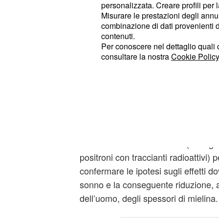
è stato condotto dai ricercatori italia
personalizzata. Creare profili per 
Misurare le prestazioni degli annun
Michele Bellesi e si sarebbe basato 
combinazione di dati provenienti da 
per quattro giorni e mezzo, con una 
contenuti.
loro normale sonno di circa il 70 per 
Per conoscere nel dettaglio quali c
consultare la nostra
Cookie Policy
di questa privazione sarebbero emer
e subitaneo, evidenziando allo stud
normale spessore della guaina prot
La risposta in parallelo sull’uomo, dei
sarebbero ancora da definire, ma un
conclamare tali effetti sarebbe quella
ricerche utilizzando la PET (tomogr
positroni con traccianti radioattivi) 
confermare le ipotesi sugli effetti do
sonno e la conseguente riduzione, a
dell’uomo, degli spessori di mielina.