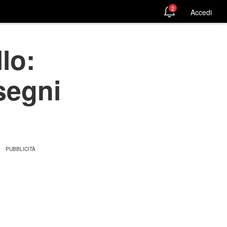
2
Accedi
lo:
segni