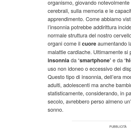
organismo, giovando notevolmente su
cerebrali, sulla memoria e le capaci
apprendimento. Come abbiamo visto
l’insonnia potrebbe addirittura inci
normale struttura del nostro cervello
organi come il
aumentando la 
cuore
malattie cardiache. Ultimamente si 
da
e da
insonnia
‘smartphone’
‘hi
uso non idoneo o eccessivo dei dispo
Questo tipo di insonnia, dell’era m
adulti, adolescenti ma anche bambin
statisticamente, considerando, in pa
secolo, avrebbero perso almeno un’
sonno.