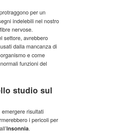
 protraggono per un
egni indelebili nel nostro
 fibre nervose.
l settore, avrebbero
usati dalla mancanza di
o organismo e come
normali funzioni del
ello studio sul
 emergere risultati
merebbero i pericoli per
ll’
.
insonnia