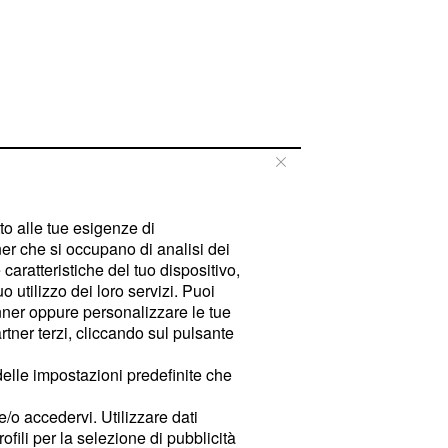
tto alle tue esigenze di
er che si occupano di analisi dei
caratteristiche del tuo dispositivo,
 utilizzo dei loro servizi. Puoi
ner oppure personalizzare le tue
tner terzi, cliccando sul pulsante
delle impostazioni predefinite che
e/o accedervi. Utilizzare dati
rofili per la selezione di pubblicità