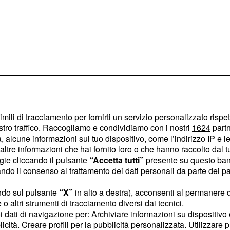
imili di tracciamento per fornirti un servizio personalizzato rispe
stro traffico. Raccogliamo e condividiamo con i nostri
1624
partn
 alcune informazioni sul tuo dispositivo, come l’indirizzo IP e le 
ltre informazioni che hai fornito loro o che hanno raccolto dal tuo
ogie cliccando il pulsante
“Accetta tutti”
presente su questo ban
o il consenso al trattamento dei dati personali da parte dei par
rni di sonno non idoneo
ndo sul pulsante
“X”
in alto a destra), acconsenti al permanere 
o altri strumenti di tracciamento diversi dai tecnici.
ina che protegge e isola
uoi dati di navigazione per: Archiviare informazioni su dispositivo 
dio preliminare su cavie
licità. Creare profili per la pubblicità personalizzata. Utilizzare p