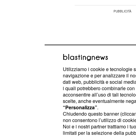
Utilizziamo i cookie e tecnologie s
navigazione e per analizzare il no
dati web, pubblicità e social media,
i quali potrebbero combinarle con a
acconsentire all’uso di tali tecnol
scelte, anche eventualmente negand
“Personalizza”
.
Basterebbero, infatti, meno di 5 gio
Chiudendo questo banner (clicca
non consentono l’utilizzo di cookie 
per intaccare e assottigliare la gua
Noi e i nostri partner trattiamo i t
le fibre nervose del cervello. Lo stu
limitati per la selezione della pubb