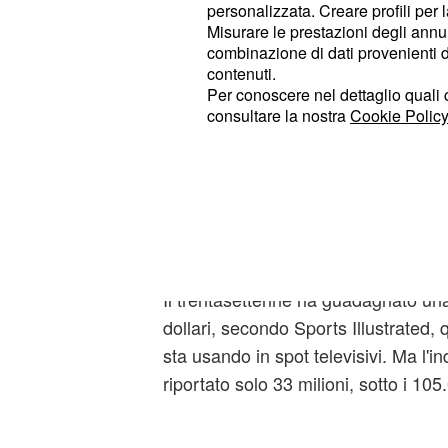
personalizzata. Creare profili per 
Misurare le prestazioni degli annun
combinazione di dati provenienti da 
contenuti.
Per conoscere nel dettaglio quali c
Lasciare il calcio è stato un po' un
consultare la nostra
Cookie Policy
se Beckham disaccoppiato dal suo s
potente come marchio.
Tiger Woo
sembrava essere un po' come quell
implodere in scandali coniugali, co
riconnessione al momento difficile con
Il trentasettenne ha guadagnato una
dollari, secondo Sports Illustrated, 
sta usando in spot televisivi. Ma l'i
riportato solo 33 milioni, sotto i 10