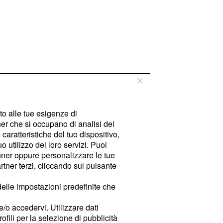
tto alle tue esigenze di
er che si occupano di analisi dei
caratteristiche del tuo dispositivo,
 utilizzo dei loro servizi. Puoi
ner oppure personalizzare le tue
tner terzi, cliccando sul pulsante
delle impostazioni predefinite che
e/o accedervi. Utilizzare dati
rofili per la selezione di pubblicità