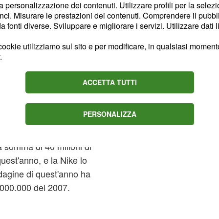
la personalizzazione dei contenuti. Utilizzare profili per la selez
ci. Misurare le prestazioni dei contenuti. Comprendere il pubblic
fonti diverse. Sviluppare e migliorare i servizi. Utilizzare dati l
ookie utilizziamo sul sito e per modificare, in qualsiasi momento,
 azzardo perché non si sa
.
port potrà essere
, la cui parabola
ds
ACCETTA TUTTI
a di Beckham fino ad
ntinua ad avere una
PERSONALIZZA
 i tifosi.
 somma di 40 milioni di
quest'anno, e la Nike lo
ndagine di quest'anno ha
5.000.000 del 2007.