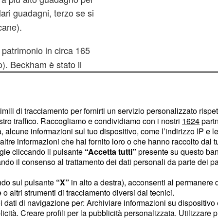
lari guadagni, terzo se si
cane).
 patrimonio in circa 165
ro). Beckham è stato il
imili di tracciamento per fornirti un servizio personalizzato rispe
stro traffico. Raccogliamo e condividiamo con i nostri
1624
partn
 alcune informazioni sul tuo dispositivo, come l’indirizzo IP e le 
ltre informazioni che hai fornito loro o che hanno raccolto dal tuo
ogie cliccando il pulsante
“Accetta tutti”
presente su questo ban
o il consenso al trattamento dei dati personali da parte dei par
ndo sul pulsante
“X”
in alto a destra), acconsenti al permanere 
o altri strumenti di tracciamento diversi dai tecnici.
uoi dati di navigazione per: Archiviare informazioni su dispositivo 
licità. Creare profili per la pubblicità personalizzata. Utilizzare p