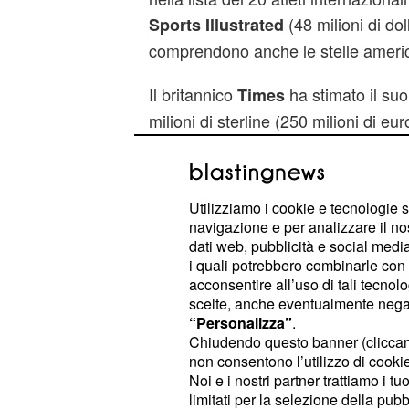
(48 milioni di dol
Sports Illustrated
comprendono anche le stelle ameri
Il britannico
ha stimato il suo
Times
milioni di sterline (250 milioni di eu
primo atleta a trascendere lo sport.
Utilizziamo i cookie e tecnologie s
navigazione e per analizzare il no
dati web, pubblicità e social media,
i quali potrebbero combinarle con a
acconsentire all’uso di tali tecnol
scelte, anche eventualmente negand
“Personalizza”
.
Chiudendo questo banner (clicca
non consentono l’utilizzo di cookie 
Noi e i nostri partner trattiamo i t
limitati per la selezione della pubb