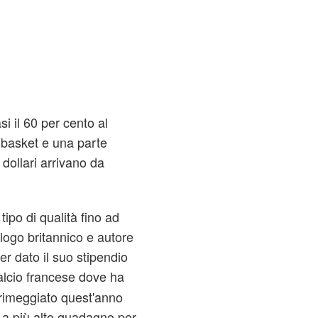
i il 60 per cento al
basket e una parte
i dollari arrivano da
po di qualità fino ad
logo britannico e autore
r dato il suo stipendio
 calcio francese dove ha
primeggiato quest'anno
li a più alto guadagno per