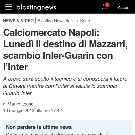
2
Accedi
NEWS & VIDEO
Blasting News Italia
>
Sport
Calciomercato Napoli:
Lunedì il destino di Mazzarri,
scambio Inler-Guarin con
l’Inter
A breve sarà scelto il tecnico e si conoscerà il futuro
di Cavani mentre con l’Inter si valuta lo scambio
Guarin-Inler.
di
Mauro Leone
16 maggio 2013 alle ore 17:42
Non perdere le ultime news
Clicca sull’argomento che ti interessa per seguirlo. Ti