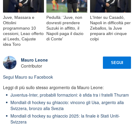
Juve, Massara e
Pedullà: 'Juve, non
L'Inter su Casadó,
Ottolini
dovresti prendere
Napoli in difficoltà per
programmano 10
Suzuki in affitto, il
Zeballos, la Juve
cessioni, Leao offerto
Napoli paga il dazio
prepara altri cinque
al Leeds, Cajuste
di Conte'
colpi
idea Toro
Mauro Leone
SEGUI
Contributor
Segui
Mauro
su Facebook
Leggi di più sullo stesso argomento da Mauro Leone:
Juventus-Inter, probabili formazioni: è sfida tra i fratelli Thuram
Mondiali di hockey su ghiaccio: vincono gli Usa, argento alla
Svizzera, bronzo alla Svezia
Mondiali di hockey su ghiaccio 2025: la finale è Stati Uniti-
Svizzera