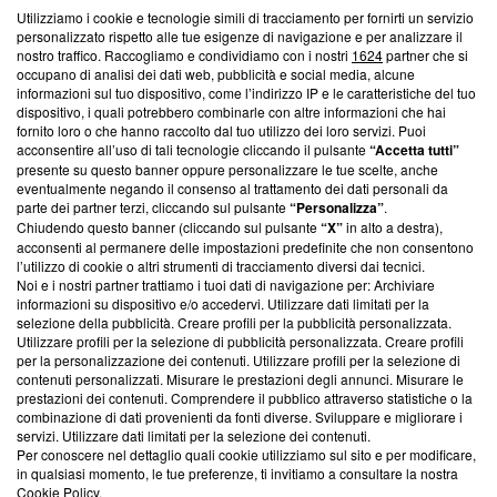
Utilizziamo i cookie e tecnologie simili di tracciamento per fornirti un servizio
Questa sezione offre informazioni trasparenti su Blasting
personalizzato rispetto alle tue esigenze di navigazione e per analizzare il
nostro traffico. Raccogliamo e condividiamo con i nostri
1624
partner che si
News, sui nostri processi editoriali e su come ci impegniamo a
occupano di analisi dei dati web, pubblicità e social media, alcune
creare news di qualità. Inoltre, afferma la nostra aderenza a
informazioni sul tuo dispositivo, come l’indirizzo IP e le caratteristiche del tuo
‘Trust Project - News with Integrity’
Blasting News non è
dispositivo, i quali potrebbero combinarle con altre informazioni che hai
ancora membro del programma, ma ha richiesto di farne
fornito loro o che hanno raccolto dal tuo utilizzo dei loro servizi. Puoi
parte; Trust Project non ha ancora effettuato una verifica di
acconsentire all’uso di tali tecnologie cliccando il pulsante
“Accetta tutti”
conformità agli standard.
presente su questo banner oppure personalizzare le tue scelte, anche
eventualmente negando il consenso al trattamento dei dati personali da
parte dei partner terzi, cliccando sul pulsante
“Personalizza”
.
Su di noi
Chiudendo questo banner (cliccando sul pulsante
“X”
in alto a destra),
acconsenti al permanere delle impostazioni predefinite che non consentono
Team editoriale
l’utilizzo di cookie o altri strumenti di tracciamento diversi dai tecnici.
Noi e i nostri partner trattiamo i tuoi dati di navigazione per: Archiviare
Corporate
informazioni su dispositivo e/o accedervi. Utilizzare dati limitati per la
selezione della pubblicità. Creare profili per la pubblicità personalizzata.
Redazione
Utilizzare profili per la selezione di pubblicità personalizzata. Creare profili
per la personalizzazione dei contenuti. Utilizzare profili per la selezione di
Informativa Privacy
contenuti personalizzati. Misurare le prestazioni degli annunci. Misurare le
prestazioni dei contenuti. Comprendere il pubblico attraverso statistiche o la
Cookie Policy
combinazione di dati provenienti da fonti diverse. Sviluppare e migliorare i
servizi. Utilizzare dati limitati per la selezione dei contenuti.
Blasting SA, IDI CHE-247.845.224, Via Carlo Frasca, 3 - 6900
Per conoscere nel dettaglio quali cookie utilizziamo sul sito e per modificare,
Lugano (Svizzera) Tel:
+39 0690258937
in qualsiasi momento, le tue preferenze, ti invitiamo a consultare la nostra
Cookie Policy
.