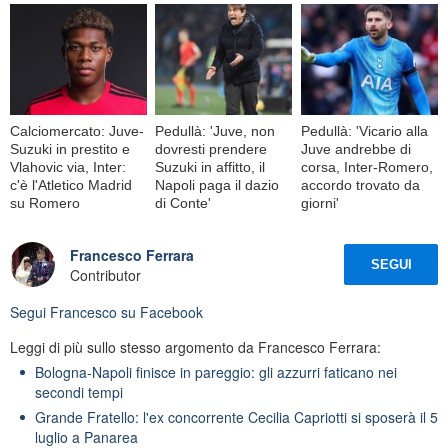
Calciomercato: Juve-
Pedullà: 'Juve, non
Pedullà: 'Vicario alla
Suzuki in prestito e
dovresti prendere
Juve andrebbe di
Vlahovic via, Inter:
Suzuki in affitto, il
corsa, Inter-Romero,
c'è l'Atletico Madrid
Napoli paga il dazio
accordo trovato da
su Romero
di Conte'
giorni'
Francesco Ferrara
SEGUI
Contributor
Segui
Francesco
su Facebook
Leggi di più sullo stesso argomento da Francesco Ferrara:
Bologna-Napoli finisce in pareggio: gli azzurri faticano nei
secondi tempi
Grande Fratello: l'ex concorrente Cecilia Capriotti si sposerà il 5
luglio a Panarea