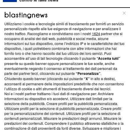
ABOUT
LINEA EDITORIALE
Utilizziamo i cookie e tecnologie simili di tracciamento per fornirti un servizio
personalizzato rispetto alle tue esigenze di navigazione e per analizzare il
Questa sezione offre informazioni trasparenti su Blasting
nostro traffico. Raccogliamo e condividiamo con i nostri
1624
partner che si
News, sui nostri processi editoriali e su come ci impegniamo a
occupano di analisi dei dati web, pubblicità e social media, alcune
creare news di qualità. Inoltre, afferma la nostra aderenza a
informazioni sul tuo dispositivo, come l’indirizzo IP e le caratteristiche del tuo
dispositivo, i quali potrebbero combinarle con altre informazioni che hai
‘Trust Project - News with Integrity’
Blasting News non è
fornito loro o che hanno raccolto dal tuo utilizzo dei loro servizi. Puoi
ancora membro del programma, ma ha richiesto di farne
acconsentire all’uso di tali tecnologie cliccando il pulsante
“Accetta tutti”
parte; Trust Project non ha ancora effettuato una verifica di
presente su questo banner oppure personalizzare le tue scelte, anche
conformità agli standard.
eventualmente negando il consenso al trattamento dei dati personali da
parte dei partner terzi, cliccando sul pulsante
“Personalizza”
.
Su di noi
Chiudendo questo banner (cliccando sul pulsante
“X”
in alto a destra),
acconsenti al permanere delle impostazioni predefinite che non consentono
Team editoriale
l’utilizzo di cookie o altri strumenti di tracciamento diversi dai tecnici.
Noi e i nostri partner trattiamo i tuoi dati di navigazione per: Archiviare
Corporate
informazioni su dispositivo e/o accedervi. Utilizzare dati limitati per la
selezione della pubblicità. Creare profili per la pubblicità personalizzata.
Redazione
Utilizzare profili per la selezione di pubblicità personalizzata. Creare profili
per la personalizzazione dei contenuti. Utilizzare profili per la selezione di
Informativa Privacy
contenuti personalizzati. Misurare le prestazioni degli annunci. Misurare le
prestazioni dei contenuti. Comprendere il pubblico attraverso statistiche o la
combinazione di dati provenienti da fonti diverse. Sviluppare e migliorare i
Cookie Policy