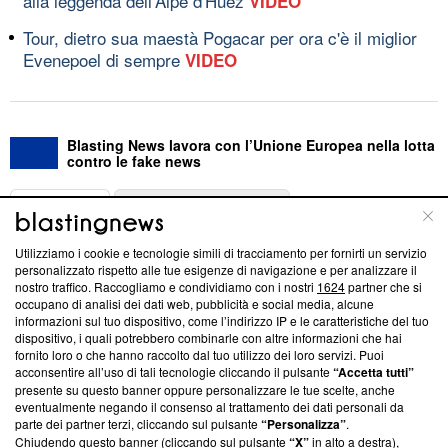
alla leggenda dell'Alpe d'Huez
VIDEO
Tour, dietro sua maestà Pogacar per ora c'è il miglior
Evenepoel di sempre
VIDEO
Blasting News lavora con l’Unione Europea nella lotta
contro le fake news
ABOUT
LINEA EDITORIALE
Utilizziamo i cookie e tecnologie simili di tracciamento per fornirti un servizio
Questa sezione offre informazioni trasparenti su Blasting
personalizzato rispetto alle tue esigenze di navigazione e per analizzare il
nostro traffico. Raccogliamo e condividiamo con i nostri
1624
partner che si
News, sui nostri processi editoriali e su come ci impegniamo a
occupano di analisi dei dati web, pubblicità e social media, alcune
creare news di qualità. Inoltre, afferma la nostra aderenza a
informazioni sul tuo dispositivo, come l’indirizzo IP e le caratteristiche del tuo
‘Trust Project - News with Integrity’
Blasting News non è
dispositivo, i quali potrebbero combinarle con altre informazioni che hai
ancora membro del programma, ma ha richiesto di farne
fornito loro o che hanno raccolto dal tuo utilizzo dei loro servizi. Puoi
parte; Trust Project non ha ancora effettuato una verifica di
acconsentire all’uso di tali tecnologie cliccando il pulsante
“Accetta tutti”
conformità agli standard.
presente su questo banner oppure personalizzare le tue scelte, anche
eventualmente negando il consenso al trattamento dei dati personali da
parte dei partner terzi, cliccando sul pulsante
“Personalizza”
.
Su di noi
Chiudendo questo banner (cliccando sul pulsante
“X”
in alto a destra),