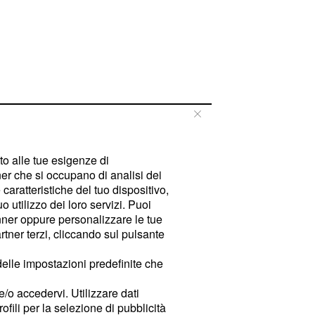
tto alle tue esigenze di
er che si occupano di analisi dei
caratteristiche del tuo dispositivo,
 utilizzo dei loro servizi. Puoi
ner oppure personalizzare le tue
tner terzi, cliccando sul pulsante
delle impostazioni predefinite che
e/o accedervi. Utilizzare dati
rofili per la selezione di pubblicità