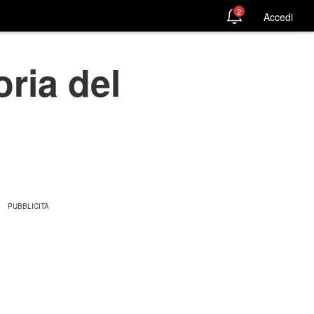
2
Accedi
oria del