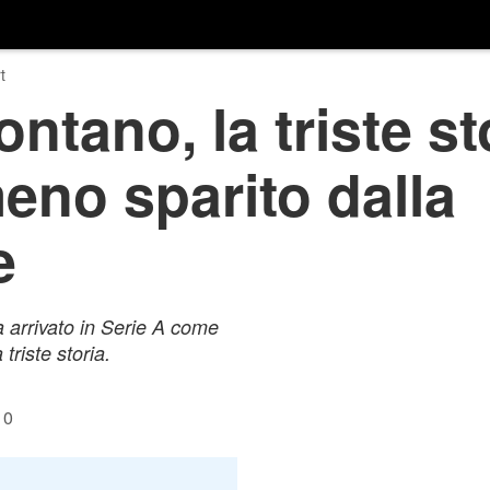
t
ntano, la triste st
eno sparito dalla
e
 arrivato in Serie A come
riste storia.
10