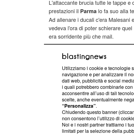
L'attaccante brucia tutte le tappe e 
prestazioni il
lo fa suo alla t
Parma
Ad allenare i ducali c'era Malesani 
vedeva l'ora di poter schierare quel 
era sorridente più che mail.
La società emiliana, però, decid
calma ma l'ambiente di Parma lo 
di casa e le pressioni del
nostalgia
Utilizziamo i cookie e tecnologie s
navigazione e per analizzare il no
diverse rispetto a quelle della 
dati web, pubblicità e social media,
parenti, da cui torna per le vaca
i quali potrebbero combinarle con a
.
Senza però ritornare indietro
acconsentire all’uso di tali tecnol
scelte, anche eventualmente negand
“Personalizza”
.
Dopo un paio di mesi la società
Chiudendo questo banner (clicca
attaccante a fare ritorno al Parma 
non consentono l’utilizzo di cookie 
prestito al Verona.
Noi e i nostri partner trattiamo i t
limitati per la selezione della pubb