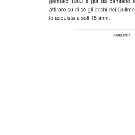
gennaio 1983 è già da bambino 
attirare su di sè gli occhi del Quil
lo acquista a soli 15 anni.