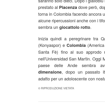
saranno solo dieci. Dopo i gialloblu 
prestato al
dove però, dopo
Piacenza
torna in Colombia facendo ancora un
alcune ripercussioni anche con i tifo
sembra un
.
giocattolo rotto
Inizia quindi a peregrinare tra Q
(Konyaspor) e
(America 
Colombia
Santa Fè) fino al suo approdo
nell'Universidad San Martin. Oggi 
paese delle Ande sembra av
, dopo un passato it
dimensione
adatto per un adoloscente con nost
© RIPRODUZIONE VIETATA