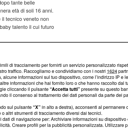
dopo tante belle
enera età di soli 16 anni.
e il tecnico veneto non
baby talento il cui futuro
e di farlo crescere con
demoralizza. Montano ha
 calcio italiano sono ben
imili di tracciamento per fornirti un servizio personalizzato rispe
stro traffico. Raccogliamo e condividiamo con i nostri
1624
partn
Colombia. Là ha amici e
 alcune informazioni sul tuo dispositivo, come l’indirizzo IP e le 
nze di Natale del 2000.
ltre informazioni che hai fornito loro o che hanno raccolto dal tuo
ogie cliccando il pulsante
“Accetta tutti”
presente su questo ban
o il consenso al trattamento dei dati personali da parte dei par
 convince lo scontento
ndo sul pulsante
“X”
in alto a destra), acconsenti al permanere 
e la dirigenza lo gira in
o altri strumenti di tracciamento diversi dai tecnici.
uoi dati di navigazione per: Archiviare informazioni su dispositivo 
licità. Creare profili per la pubblicità personalizzata. Utilizzare p