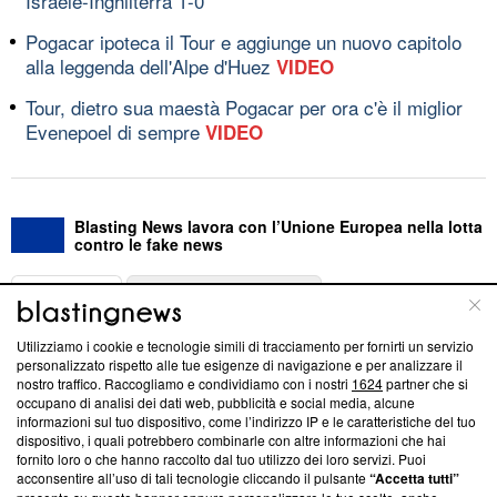
Israele-Inghilterra 1-0
Pogacar ipoteca il Tour e aggiunge un nuovo capitolo
alla leggenda dell'Alpe d'Huez
VIDEO
Tour, dietro sua maestà Pogacar per ora c'è il miglior
Evenepoel di sempre
VIDEO
Blasting News lavora con l’Unione Europea nella lotta
contro le fake news
ABOUT
LINEA EDITORIALE
Utilizziamo i cookie e tecnologie simili di tracciamento per fornirti un servizio
Questa sezione offre informazioni trasparenti su Blasting
personalizzato rispetto alle tue esigenze di navigazione e per analizzare il
nostro traffico. Raccogliamo e condividiamo con i nostri
1624
partner che si
News, sui nostri processi editoriali e su come ci impegniamo a
occupano di analisi dei dati web, pubblicità e social media, alcune
creare news di qualità. Inoltre, afferma la nostra aderenza a
informazioni sul tuo dispositivo, come l’indirizzo IP e le caratteristiche del tuo
‘Trust Project - News with Integrity’
Blasting News non è
dispositivo, i quali potrebbero combinarle con altre informazioni che hai
ancora membro del programma, ma ha richiesto di farne
fornito loro o che hanno raccolto dal tuo utilizzo dei loro servizi. Puoi
parte; Trust Project non ha ancora effettuato una verifica di
acconsentire all’uso di tali tecnologie cliccando il pulsante
“Accetta tutti”