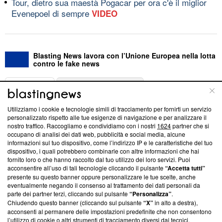
Tour, dietro sua maestà Pogacar per ora c'è il miglior
Evenepoel di sempre
VIDEO
Blasting News lavora con l’Unione Europea nella lotta
contro le fake news
ABOUT
LINEA EDITORIALE
Utilizziamo i cookie e tecnologie simili di tracciamento per fornirti un servizio
Questa sezione offre informazioni trasparenti su Blasting
personalizzato rispetto alle tue esigenze di navigazione e per analizzare il
nostro traffico. Raccogliamo e condividiamo con i nostri
1624
partner che si
News, sui nostri processi editoriali e su come ci impegniamo a
occupano di analisi dei dati web, pubblicità e social media, alcune
creare news di qualità. Inoltre, afferma la nostra aderenza a
informazioni sul tuo dispositivo, come l’indirizzo IP e le caratteristiche del tuo
‘Trust Project - News with Integrity’
Blasting News non è
dispositivo, i quali potrebbero combinarle con altre informazioni che hai
ancora membro del programma, ma ha richiesto di farne
fornito loro o che hanno raccolto dal tuo utilizzo dei loro servizi. Puoi
parte; Trust Project non ha ancora effettuato una verifica di
acconsentire all’uso di tali tecnologie cliccando il pulsante
“Accetta tutti”
conformità agli standard.
presente su questo banner oppure personalizzare le tue scelte, anche
eventualmente negando il consenso al trattamento dei dati personali da
parte dei partner terzi, cliccando sul pulsante
“Personalizza”
.
Su di noi
Chiudendo questo banner (cliccando sul pulsante
“X”
in alto a destra),
acconsenti al permanere delle impostazioni predefinite che non consentono
Team editoriale
l’utilizzo di cookie o altri strumenti di tracciamento diversi dai tecnici.