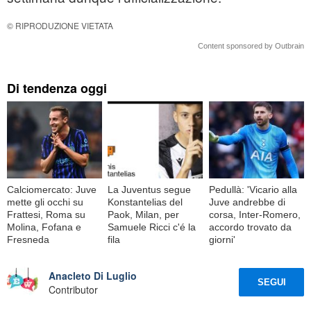
© RIPRODUZIONE VIETATA
Content sponsored by Outbrain
Di tendenza oggi
Calciomercato: Juve
La Juventus segue
Pedullà: 'Vicario alla
mette gli occhi su
Konstantelias del
Juve andrebbe di
Frattesi, Roma su
Paok, Milan, per
corsa, Inter-Romero,
Molina, Fofana e
Samuele Ricci c'é la
accordo trovato da
Fresneda
fila
giorni'
Anacleto Di Luglio
SEGUI
Contributor