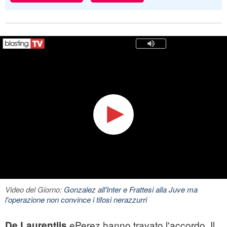
Video del Giorno:
Gonzalez all'Inter e Frattesi alla Juve ma
l'operazione non convince i tifosi nerazzurri
ePerez hanno travato l'accordo. Il
De Laurentiis