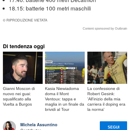
18.15: batterie 100 metri maschili
© RIPRODUZIONE VIETATA
Content sponsored by Outbrain
Di tendenza oggi
Gianni Moscon di
Kasia Niewiadoma
La confessione di
nuovo nei guai:
doma il Mont
Robert Gesink:
squalificato alla
Ventoux: tappa e
'All'inizio della mia
Vuelta a Burgos
maglia in un finale da
carriera il doping era
brividi al Tour
la norma'
Michela Assuntino
SEGUI