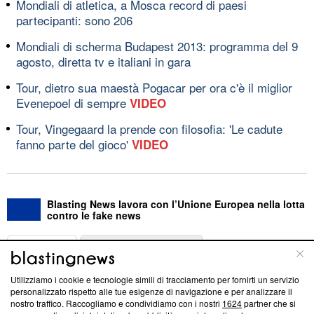
Mondiali di atletica, a Mosca record di paesi
partecipanti: sono 206
Mondiali di scherma Budapest 2013: programma del 9
agosto, diretta tv e italiani in gara
Tour, dietro sua maestà Pogacar per ora c'è il miglior
Evenepoel di sempre
VIDEO
Tour, Vingegaard la prende con filosofia: 'Le cadute
fanno parte del gioco'
VIDEO
Blasting News lavora con l’Unione Europea nella lotta
contro le fake news
ABOUT
LINEA EDITORIALE
Utilizziamo i cookie e tecnologie simili di tracciamento per fornirti un servizio
Questa sezione offre informazioni trasparenti su Blasting
personalizzato rispetto alle tue esigenze di navigazione e per analizzare il
nostro traffico. Raccogliamo e condividiamo con i nostri
1624
partner che si
News, sui nostri processi editoriali e su come ci impegniamo a