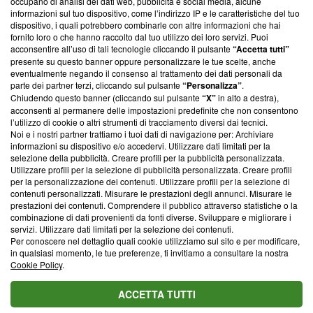
occupano di analisi dei dati web, pubblicità e social media, alcune
creare news di qualità. Inoltre, afferma la nostra aderenza a
informazioni sul tuo dispositivo, come l’indirizzo IP e le caratteristiche del tuo
‘Trust Project - News with Integrity’
Blasting News non è
dispositivo, i quali potrebbero combinarle con altre informazioni che hai
ancora membro del programma, ma ha richiesto di farne
fornito loro o che hanno raccolto dal tuo utilizzo dei loro servizi. Puoi
parte; Trust Project non ha ancora effettuato una verifica di
acconsentire all’uso di tali tecnologie cliccando il pulsante
“Accetta tutti”
conformità agli standard.
presente su questo banner oppure personalizzare le tue scelte, anche
eventualmente negando il consenso al trattamento dei dati personali da
parte dei partner terzi, cliccando sul pulsante
“Personalizza”
.
Su di noi
Chiudendo questo banner (cliccando sul pulsante
“X”
in alto a destra),
acconsenti al permanere delle impostazioni predefinite che non consentono
Team editoriale
l’utilizzo di cookie o altri strumenti di tracciamento diversi dai tecnici.
Noi e i nostri partner trattiamo i tuoi dati di navigazione per: Archiviare
Corporate
informazioni su dispositivo e/o accedervi. Utilizzare dati limitati per la
selezione della pubblicità. Creare profili per la pubblicità personalizzata.
Redazione
Utilizzare profili per la selezione di pubblicità personalizzata. Creare profili
per la personalizzazione dei contenuti. Utilizzare profili per la selezione di
Informativa Privacy
contenuti personalizzati. Misurare le prestazioni degli annunci. Misurare le
prestazioni dei contenuti. Comprendere il pubblico attraverso statistiche o la
Cookie Policy
combinazione di dati provenienti da fonti diverse. Sviluppare e migliorare i
servizi. Utilizzare dati limitati per la selezione dei contenuti.
Blasting SA, IDI CHE-247.845.224, Via Carlo Frasca, 3 - 6900
Per conoscere nel dettaglio quali cookie utilizziamo sul sito e per modificare,
Lugano (Svizzera) Tel:
+39 0690258937
in qualsiasi momento, le tue preferenze, ti invitiamo a consultare la nostra
Cookie Policy
.
© 2026 Blasting News
ACCETTA TUTTI