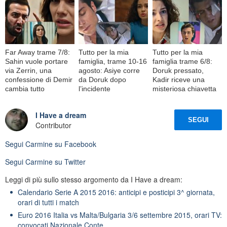
Far Away trame 7/8:
Tutto per la mia
Tutto per la mia
Sahin vuole portare
famiglia, trame 10-16
famiglia trame 6/8:
via Zerrin, una
agosto: Asiye corre
Doruk pressato,
confessione di Demir
da Doruk dopo
Kadir riceve una
cambia tutto
l’incidente
misteriosa chiavetta
I Have a dream
SEGUI
Contributor
Segui
Carmine
su Facebook
Segui
Carmine
su Twitter
Leggi di più sullo stesso argomento da I Have a dream:
Calendario Serie A 2015 2016: anticipi e posticipi 3^ giornata,
orari di tutti i match
Euro 2016 Italia vs Malta/Bulgaria 3/6 settembre 2015, orari TV:
convocati Nazionale Conte