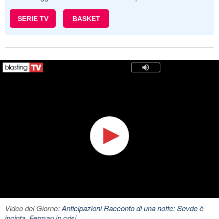
SERIE TV
BASKET
Video del Giorno:
Anticipazioni Racconto di una notte: Sevde è
incinta, Ferman in crisi