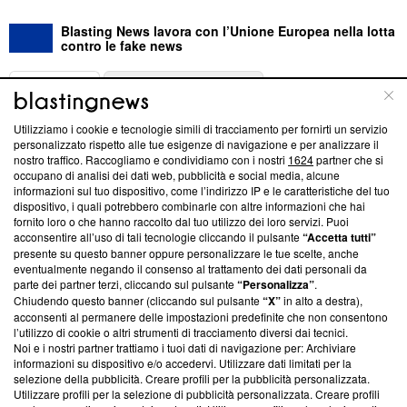
Blasting News lavora con l’Unione Europea nella lotta
contro le fake news
ABOUT
LINEA EDITORIALE
Utilizziamo i cookie e tecnologie simili di tracciamento per fornirti un servizio
Questa sezione offre informazioni trasparenti su Blasting
personalizzato rispetto alle tue esigenze di navigazione e per analizzare il
nostro traffico. Raccogliamo e condividiamo con i nostri
1624
partner che si
News, sui nostri processi editoriali e su come ci impegniamo a
occupano di analisi dei dati web, pubblicità e social media, alcune
creare news di qualità. Inoltre, afferma la nostra aderenza a
informazioni sul tuo dispositivo, come l’indirizzo IP e le caratteristiche del tuo
‘Trust Project - News with Integrity’
Blasting News non è
dispositivo, i quali potrebbero combinarle con altre informazioni che hai
ancora membro del programma, ma ha richiesto di farne
fornito loro o che hanno raccolto dal tuo utilizzo dei loro servizi. Puoi
parte; Trust Project non ha ancora effettuato una verifica di
acconsentire all’uso di tali tecnologie cliccando il pulsante
“Accetta tutti”
conformità agli standard.
presente su questo banner oppure personalizzare le tue scelte, anche
eventualmente negando il consenso al trattamento dei dati personali da
parte dei partner terzi, cliccando sul pulsante
“Personalizza”
.
Su di noi
Chiudendo questo banner (cliccando sul pulsante
“X”
in alto a destra),
acconsenti al permanere delle impostazioni predefinite che non consentono
Team editoriale
l’utilizzo di cookie o altri strumenti di tracciamento diversi dai tecnici.
Noi e i nostri partner trattiamo i tuoi dati di navigazione per: Archiviare
Corporate
informazioni su dispositivo e/o accedervi. Utilizzare dati limitati per la
selezione della pubblicità. Creare profili per la pubblicità personalizzata.
Redazione
Utilizzare profili per la selezione di pubblicità personalizzata. Creare profili