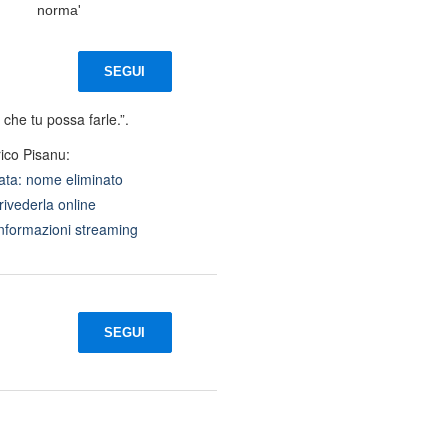
norma'
SEGUI
 che tu possa farle.”.
ico Pisanu:
tata: nome eliminato
rivederla online
 informazioni streaming
SEGUI