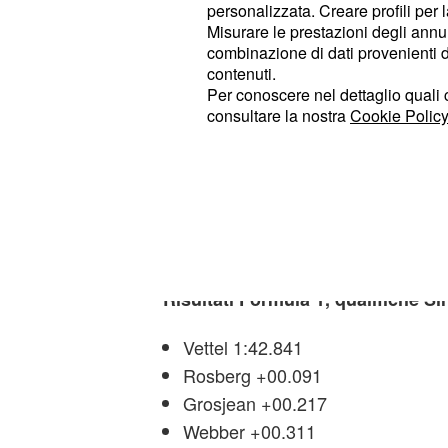
personalizzata. Creare profili per 
Misurare le prestazioni degli annun
combinazione di dati provenienti da 
contenuti.
Dunque non esattamente le qualifiche
Per conoscere nel dettaglio quali c
si aspettavano alla vigilia d
Ferrari
consultare la nostra
Cookie Policy
sopratutto in considerazione del fat
ormai imprendibile nella classifica pi
quest'oggi soltanto un miracolo potr
di Singapore venga vinta da un pilot
Ma i miracoli non sempre accadono
Risultati Formula 1, qualifiche S
Vettel 1:42.841
Rosberg +00.091
Grosjean +00.217
Webber +00.311