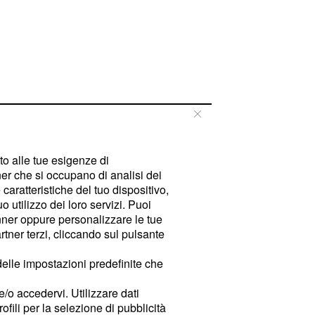
tto alle tue esigenze di
er che si occupano di analisi dei
caratteristiche del tuo dispositivo,
 utilizzo dei loro servizi. Puoi
ner oppure personalizzare le tue
tner terzi, cliccando sul pulsante
delle impostazioni predefinite che
e/o accedervi. Utilizzare dati
rofili per la selezione di pubblicità