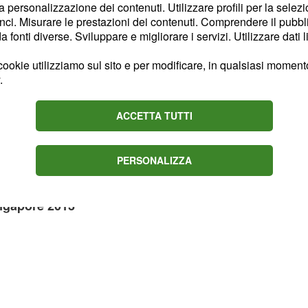
la personalizzazione dei contenuti. Utilizzare profili per la selez
ci. Misurare le prestazioni dei contenuti. Comprendere il pubblic
fonti diverse. Sviluppare e migliorare i servizi. Utilizzare dati l
 che i tifosi delle
ookie utilizziamo sul sito e per modificare, in qualsiasi momento,
el Gran Premio,
.
to che Vettel appare
loti. Dopo la pole di
ACCETTA TUTTI
ebbe far sì che la corsa
a che non sia il tedesco.
PERSONALIZZA
.
ingapore 2013