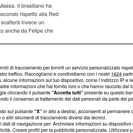
Massa. Il brasiliano ha
 secondo rispetto alla Red
a scatterà invece un
ato anche da Felipe che
imili di tracciamento per fornirti un servizio personalizzato rispe
stro traffico. Raccogliamo e condividiamo con i nostri
1624
partn
 alcune informazioni sul tuo dispositivo, come l’indirizzo IP e le 
ltre informazioni che hai fornito loro o che hanno raccolto dal tuo
ogie cliccando il pulsante
“Accetta tutti”
presente su questo ban
o il consenso al trattamento dei dati personali da parte dei par
ndo sul pulsante
“X”
in alto a destra), acconsenti al permanere 
o altri strumenti di tracciamento diversi dai tecnici.
uoi dati di navigazione per: Archiviare informazioni su dispositivo 
licità. Creare profili per la pubblicità personalizzata. Utilizzare p