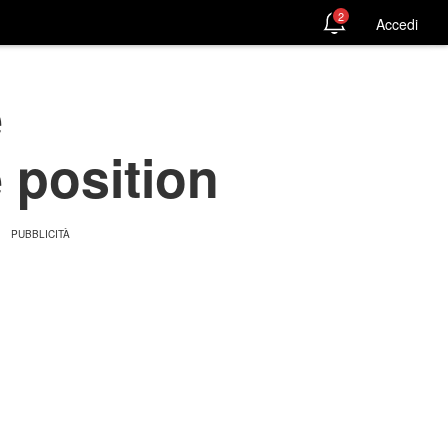
2
Accedi
e
 position