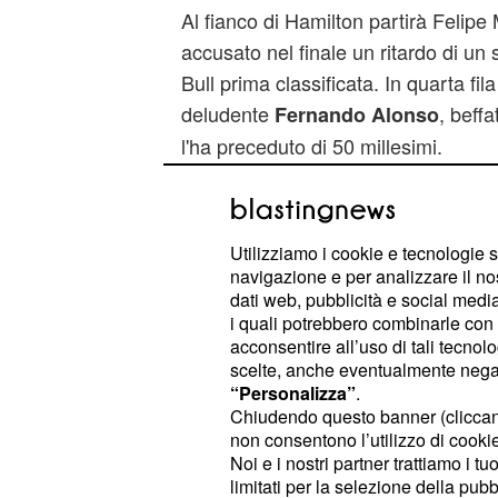
Al fianco di Hamilton partirà Felipe 
accusato nel finale un ritardo di un
Bull prima classificata. In quarta fil
deludente
, beff
Fernando Alonso
l'ha preceduto di 50 millesimi.
Utilizziamo i cookie e tecnologie s
navigazione e per analizzare il no
dati web, pubblicità e social media,
i quali potrebbero combinarle con a
acconsentire all’uso di tali tecnol
scelte, anche eventualmente negand
“Personalizza”
.
Chiudendo questo banner (clicca
non consentono l’utilizzo di cookie 
Noi e i nostri partner trattiamo i t
limitati per la selezione della pubb