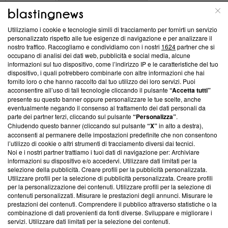
ABOUT
LINEA EDITORIALE
Utilizziamo i cookie e tecnologie simili di tracciamento per fornirti un servizio
Questa sezione offre informazioni trasparenti su Blasting
personalizzato rispetto alle tue esigenze di navigazione e per analizzare il
nostro traffico. Raccogliamo e condividiamo con i nostri
1624
partner che si
News, sui nostri processi editoriali e su come ci impegniamo a
occupano di analisi dei dati web, pubblicità e social media, alcune
creare news di qualità. Inoltre, afferma la nostra aderenza a
informazioni sul tuo dispositivo, come l’indirizzo IP e le caratteristiche del tuo
‘Trust Project - News with Integrity’
Blasting News non è
dispositivo, i quali potrebbero combinarle con altre informazioni che hai
ancora membro del programma, ma ha richiesto di farne
fornito loro o che hanno raccolto dal tuo utilizzo dei loro servizi. Puoi
parte; Trust Project non ha ancora effettuato una verifica di
acconsentire all’uso di tali tecnologie cliccando il pulsante
“Accetta tutti”
conformità agli standard.
presente su questo banner oppure personalizzare le tue scelte, anche
eventualmente negando il consenso al trattamento dei dati personali da
parte dei partner terzi, cliccando sul pulsante
“Personalizza”
.
Su di noi
Chiudendo questo banner (cliccando sul pulsante
“X”
in alto a destra),
acconsenti al permanere delle impostazioni predefinite che non consentono
Team editoriale
l’utilizzo di cookie o altri strumenti di tracciamento diversi dai tecnici.
Noi e i nostri partner trattiamo i tuoi dati di navigazione per: Archiviare
Corporate
informazioni su dispositivo e/o accedervi. Utilizzare dati limitati per la
selezione della pubblicità. Creare profili per la pubblicità personalizzata.
Redazione
Utilizzare profili per la selezione di pubblicità personalizzata. Creare profili
per la personalizzazione dei contenuti. Utilizzare profili per la selezione di
Informativa Privacy
contenuti personalizzati. Misurare le prestazioni degli annunci. Misurare le
prestazioni dei contenuti. Comprendere il pubblico attraverso statistiche o la
Cookie Policy
combinazione di dati provenienti da fonti diverse. Sviluppare e migliorare i
servizi. Utilizzare dati limitati per la selezione dei contenuti.
Blasting SA, IDI CHE-247.845.224, Via Carlo Frasca, 3 - 6900