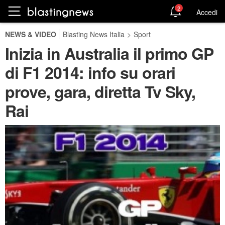
2
Accedi
NEWS & VIDEO
Blasting News Italia
>
Sport
Inizia in Australia il primo GP
di F1 2014: info su orari
prove, gara, diretta Tv Sky,
Rai