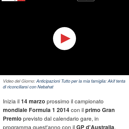
Video del Giorno:
Anticipazioni Tutto per la mia famiglia: Akif tenta
di riconciliarsi con Nebahat
Inizia il
prossimo il campionato
14 marzo
con il
mondiale Formula 1 2014
primo Gran
previsto dal calendario gare, in
Premio
programma quest'anno con il
.
GP d'Australia