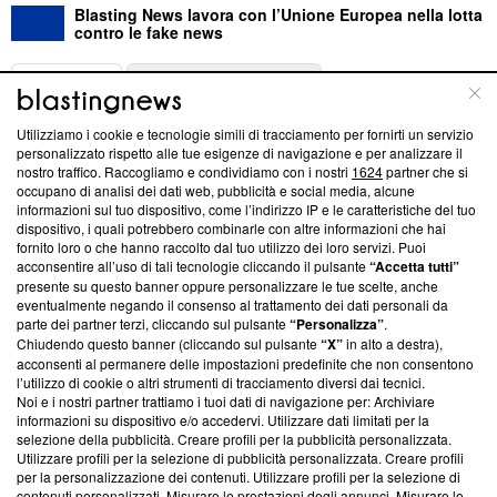
Blasting News lavora con l’Unione Europea nella lotta
contro le fake news
ABOUT
LINEA EDITORIALE
Utilizziamo i cookie e tecnologie simili di tracciamento per fornirti un servizio
Questa sezione offre informazioni trasparenti su Blasting
personalizzato rispetto alle tue esigenze di navigazione e per analizzare il
nostro traffico. Raccogliamo e condividiamo con i nostri
1624
partner che si
News, sui nostri processi editoriali e su come ci impegniamo a
occupano di analisi dei dati web, pubblicità e social media, alcune
creare news di qualità. Inoltre, afferma la nostra aderenza a
informazioni sul tuo dispositivo, come l’indirizzo IP e le caratteristiche del tuo
‘Trust Project - News with Integrity’
Blasting News non è
dispositivo, i quali potrebbero combinarle con altre informazioni che hai
ancora membro del programma, ma ha richiesto di farne
fornito loro o che hanno raccolto dal tuo utilizzo dei loro servizi. Puoi
parte; Trust Project non ha ancora effettuato una verifica di
acconsentire all’uso di tali tecnologie cliccando il pulsante
“Accetta tutti”
conformità agli standard.
presente su questo banner oppure personalizzare le tue scelte, anche
eventualmente negando il consenso al trattamento dei dati personali da
parte dei partner terzi, cliccando sul pulsante
“Personalizza”
.
Su di noi
Chiudendo questo banner (cliccando sul pulsante
“X”
in alto a destra),
acconsenti al permanere delle impostazioni predefinite che non consentono
Team editoriale
l’utilizzo di cookie o altri strumenti di tracciamento diversi dai tecnici.
Noi e i nostri partner trattiamo i tuoi dati di navigazione per: Archiviare
Corporate
informazioni su dispositivo e/o accedervi. Utilizzare dati limitati per la
selezione della pubblicità. Creare profili per la pubblicità personalizzata.
Redazione
Utilizzare profili per la selezione di pubblicità personalizzata. Creare profili
per la personalizzazione dei contenuti. Utilizzare profili per la selezione di
Informativa Privacy
contenuti personalizzati. Misurare le prestazioni degli annunci. Misurare le