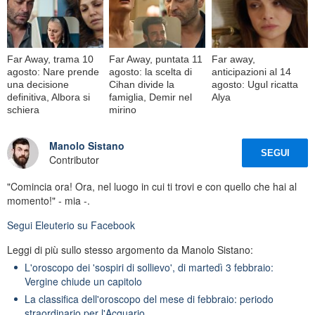
Far Away, trama 10
Far Away, puntata 11
Far away,
agosto: Nare prende
agosto: la scelta di
anticipazioni al 14
una decisione
Cihan divide la
agosto: Ugul ricatta
definitiva, Albora si
famiglia, Demir nel
Alya
schiera
mirino
Manolo Sistano
SEGUI
Contributor
"Comincia ora! Ora, nel luogo in cui ti trovi e con quello che hai al
momento!" - mia -.
Segui
Eleuterio
su Facebook
Leggi di più sullo stesso argomento da Manolo Sistano:
L'oroscopo dei 'sospiri di sollievo', di martedì 3 febbraio:
Vergine chiude un capitolo
La classifica dell'oroscopo del mese di febbraio: periodo
straordinario per l'Acquario