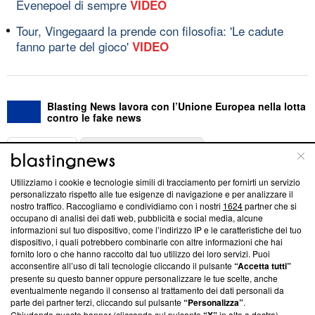
Evenepoel di sempre
VIDEO
Tour, Vingegaard la prende con filosofia: 'Le cadute
fanno parte del gioco'
VIDEO
Blasting News lavora con l’Unione Europea nella lotta
contro le fake news
ABOUT
LINEA EDITORIALE
Utilizziamo i cookie e tecnologie simili di tracciamento per fornirti un servizio
Questa sezione offre informazioni trasparenti su Blasting
personalizzato rispetto alle tue esigenze di navigazione e per analizzare il
nostro traffico. Raccogliamo e condividiamo con i nostri
1624
partner che si
News, sui nostri processi editoriali e su come ci impegniamo a
occupano di analisi dei dati web, pubblicità e social media, alcune
creare news di qualità. Inoltre, afferma la nostra aderenza a
informazioni sul tuo dispositivo, come l’indirizzo IP e le caratteristiche del tuo
‘Trust Project - News with Integrity’
Blasting News non è
dispositivo, i quali potrebbero combinarle con altre informazioni che hai
ancora membro del programma, ma ha richiesto di farne
fornito loro o che hanno raccolto dal tuo utilizzo dei loro servizi. Puoi
parte; Trust Project non ha ancora effettuato una verifica di
acconsentire all’uso di tali tecnologie cliccando il pulsante
“Accetta tutti”
conformità agli standard.
presente su questo banner oppure personalizzare le tue scelte, anche
eventualmente negando il consenso al trattamento dei dati personali da
parte dei partner terzi, cliccando sul pulsante
“Personalizza”
.
Su di noi
Chiudendo questo banner (cliccando sul pulsante
in alto a destra),