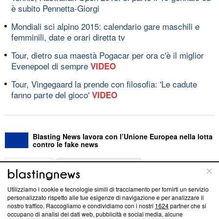
è subito Pennetta-Giorgi
Mondiali sci alpino 2015: calendario gare maschili e
femminili, date e orari diretta tv
Tour, dietro sua maestà Pogacar per ora c'è il miglior
Evenepoel di sempre
VIDEO
Tour, Vingegaard la prende con filosofia: 'Le cadute
fanno parte del gioco'
VIDEO
Blasting News lavora con l’Unione Europea nella lotta
contro le fake news
ABOUT
LINEA EDITORIALE
Utilizziamo i cookie e tecnologie simili di tracciamento per fornirti un servizio
Questa sezione offre informazioni trasparenti su Blasting
personalizzato rispetto alle tue esigenze di navigazione e per analizzare il
nostro traffico. Raccogliamo e condividiamo con i nostri
1624
partner che si
News, sui nostri processi editoriali e su come ci impegniamo a
occupano di analisi dei dati web, pubblicità e social media, alcune
creare news di qualità. Inoltre, afferma la nostra aderenza a