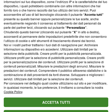
informazioni sul tuo dispositivo, come l’indirizzo IP e le caratteristiche del tuo
‘Trust Project - News with Integrity’
Blasting News non è
dispositivo, i quali potrebbero combinarle con altre informazioni che hai
ancora membro del programma, ma ha richiesto di farne
fornito loro o che hanno raccolto dal tuo utilizzo dei loro servizi. Puoi
parte; Trust Project non ha ancora effettuato una verifica di
acconsentire all’uso di tali tecnologie cliccando il pulsante
“Accetta tutti”
conformità agli standard.
presente su questo banner oppure personalizzare le tue scelte, anche
eventualmente negando il consenso al trattamento dei dati personali da
parte dei partner terzi, cliccando sul pulsante
“Personalizza”
.
Su di noi
Chiudendo questo banner (cliccando sul pulsante
“X”
in alto a destra),
acconsenti al permanere delle impostazioni predefinite che non consentono
Team editoriale
l’utilizzo di cookie o altri strumenti di tracciamento diversi dai tecnici.
Noi e i nostri partner trattiamo i tuoi dati di navigazione per: Archiviare
Corporate
informazioni su dispositivo e/o accedervi. Utilizzare dati limitati per la
selezione della pubblicità. Creare profili per la pubblicità personalizzata.
Redazione
Utilizzare profili per la selezione di pubblicità personalizzata. Creare profili
per la personalizzazione dei contenuti. Utilizzare profili per la selezione di
Informativa Privacy
contenuti personalizzati. Misurare le prestazioni degli annunci. Misurare le
prestazioni dei contenuti. Comprendere il pubblico attraverso statistiche o la
Cookie Policy
combinazione di dati provenienti da fonti diverse. Sviluppare e migliorare i
servizi. Utilizzare dati limitati per la selezione dei contenuti.
Blasting SA, IDI CHE-247.845.224, Via Carlo Frasca, 3 - 6900
Per conoscere nel dettaglio quali cookie utilizziamo sul sito e per modificare,
Lugano (Svizzera) Tel:
+39 0690258937
in qualsiasi momento, le tue preferenze, ti invitiamo a consultare la nostra
Cookie Policy
.
© 2026 Blasting News
ACCETTA TUTTI