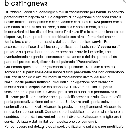
Utilizziamo i cookie e tecnologie simili di tracciamento per fornirti un servizio
Questa sezione offre informazioni trasparenti su Blasting
personalizzato rispetto alle tue esigenze di navigazione e per analizzare il
nostro traffico. Raccogliamo e condividiamo con i nostri
1624
partner che si
News, sui nostri processi editoriali e su come ci impegniamo a
occupano di analisi dei dati web, pubblicità e social media, alcune
creare news di qualità. Inoltre, afferma la nostra aderenza a
informazioni sul tuo dispositivo, come l’indirizzo IP e le caratteristiche del tuo
‘Trust Project - News with Integrity’
Blasting News non è
dispositivo, i quali potrebbero combinarle con altre informazioni che hai
ancora membro del programma, ma ha richiesto di farne
fornito loro o che hanno raccolto dal tuo utilizzo dei loro servizi. Puoi
parte; Trust Project non ha ancora effettuato una verifica di
acconsentire all’uso di tali tecnologie cliccando il pulsante
“Accetta tutti”
conformità agli standard.
presente su questo banner oppure personalizzare le tue scelte, anche
eventualmente negando il consenso al trattamento dei dati personali da
parte dei partner terzi, cliccando sul pulsante
“Personalizza”
.
Su di noi
Chiudendo questo banner (cliccando sul pulsante
“X”
in alto a destra),
acconsenti al permanere delle impostazioni predefinite che non consentono
Team editoriale
l’utilizzo di cookie o altri strumenti di tracciamento diversi dai tecnici.
Noi e i nostri partner trattiamo i tuoi dati di navigazione per: Archiviare
Corporate
informazioni su dispositivo e/o accedervi. Utilizzare dati limitati per la
selezione della pubblicità. Creare profili per la pubblicità personalizzata.
Redazione
Utilizzare profili per la selezione di pubblicità personalizzata. Creare profili
per la personalizzazione dei contenuti. Utilizzare profili per la selezione di
Informativa Privacy
contenuti personalizzati. Misurare le prestazioni degli annunci. Misurare le
prestazioni dei contenuti. Comprendere il pubblico attraverso statistiche o la
Cookie Policy
combinazione di dati provenienti da fonti diverse. Sviluppare e migliorare i
servizi. Utilizzare dati limitati per la selezione dei contenuti.
Blasting SA, IDI CHE-247.845.224, Via Carlo Frasca, 3 - 6900
Per conoscere nel dettaglio quali cookie utilizziamo sul sito e per modificare,
Lugano (Svizzera) Tel:
+39 0690258937