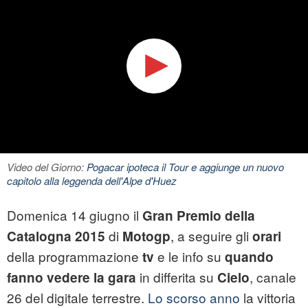
Video del Giorno:
Pogacar ipoteca il Tour e aggiunge un nuovo
capitolo alla leggenda dell'Alpe d'Huez
Domenica 14 giugno il
Gran Premio della
di
, a seguire gli
Catalogna 2015
Motogp
orari
della programmazione
e le info su
tv
quando
in differita su
, canale
fanno vedere la gara
Cielo
26 del digitale terrestre.
Lo scorso anno
la vittoria