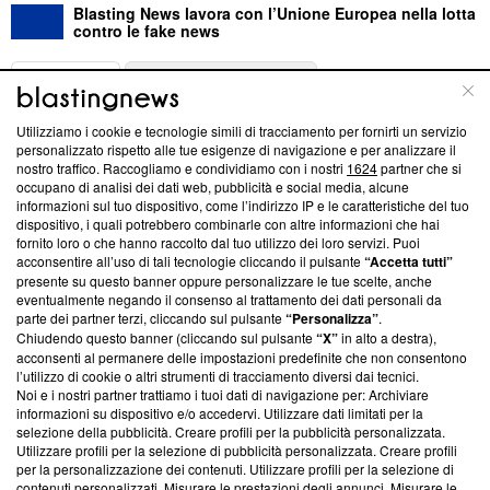
Blasting News lavora con l’Unione Europea nella lotta
contro le fake news
ABOUT
LINEA EDITORIALE
Utilizziamo i cookie e tecnologie simili di tracciamento per fornirti un servizio
Questa sezione offre informazioni trasparenti su Blasting
personalizzato rispetto alle tue esigenze di navigazione e per analizzare il
nostro traffico. Raccogliamo e condividiamo con i nostri
1624
partner che si
News, sui nostri processi editoriali e su come ci impegniamo a
occupano di analisi dei dati web, pubblicità e social media, alcune
creare news di qualità. Inoltre, afferma la nostra aderenza a
informazioni sul tuo dispositivo, come l’indirizzo IP e le caratteristiche del tuo
‘Trust Project - News with Integrity’
Blasting News non è
dispositivo, i quali potrebbero combinarle con altre informazioni che hai
ancora membro del programma, ma ha richiesto di farne
fornito loro o che hanno raccolto dal tuo utilizzo dei loro servizi. Puoi
parte; Trust Project non ha ancora effettuato una verifica di
acconsentire all’uso di tali tecnologie cliccando il pulsante
“Accetta tutti”
conformità agli standard.
presente su questo banner oppure personalizzare le tue scelte, anche
eventualmente negando il consenso al trattamento dei dati personali da
parte dei partner terzi, cliccando sul pulsante
“Personalizza”
.
Su di noi
Chiudendo questo banner (cliccando sul pulsante
“X”
in alto a destra),
acconsenti al permanere delle impostazioni predefinite che non consentono
Team editoriale
l’utilizzo di cookie o altri strumenti di tracciamento diversi dai tecnici.
Noi e i nostri partner trattiamo i tuoi dati di navigazione per: Archiviare
Corporate
informazioni su dispositivo e/o accedervi. Utilizzare dati limitati per la
selezione della pubblicità. Creare profili per la pubblicità personalizzata.
Redazione
Utilizzare profili per la selezione di pubblicità personalizzata. Creare profili
per la personalizzazione dei contenuti. Utilizzare profili per la selezione di
Informativa Privacy
contenuti personalizzati. Misurare le prestazioni degli annunci. Misurare le