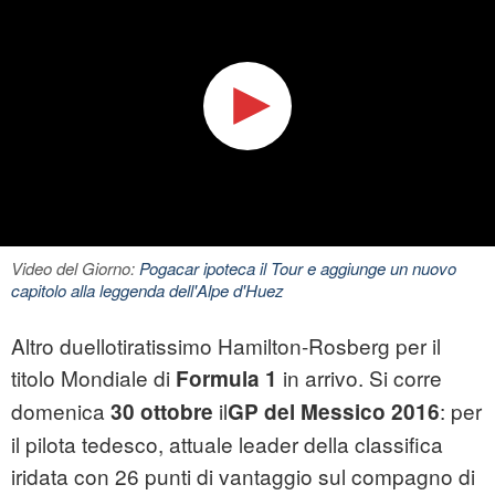
Video del Giorno:
Pogacar ipoteca il Tour e aggiunge un nuovo
capitolo alla leggenda dell'Alpe d'Huez
Altro duellotiratissimo Hamilton-Rosberg per il
titolo Mondiale di
in arrivo. Si corre
Formula 1
domenica
il
: per
30 ottobre
GP del Messico 2016
il pilota tedesco, attuale leader della classifica
iridata con 26 punti di vantaggio sul compagno di