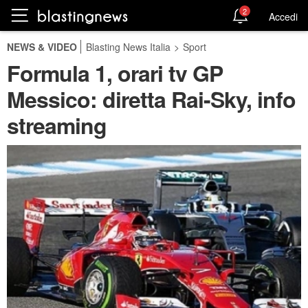
2
Accedi
NEWS & VIDEO
Blasting News Italia
>
Sport
Formula 1, orari tv GP
Messico: diretta Rai-Sky, info
streaming