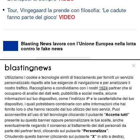
Tour, Vingegaard la prende con filosofia: 'Le cadute
fanno parte del gioco'
VIDEO
Blasting News lavora con l’Unione Europea nella lotta
contro le fake news
ABOUT
LINEA EDITORIALE
Utilizziamo i cookie e tecnologie simili di tracciamento per fornirti un servizio
Questa sezione offre informazioni trasparenti su Blasting
personalizzato rispetto alle tue esigenze di navigazione e per analizzare il
nostro traffico. Raccogliamo e condividiamo con i nostri
1624
partner che si
News, sui nostri processi editoriali e su come ci impegniamo a
occupano di analisi dei dati web, pubblicità e social media, alcune
creare news di qualità. Inoltre, afferma la nostra aderenza a
informazioni sul tuo dispositivo, come l’indirizzo IP e le caratteristiche del tuo
‘Trust Project - News with Integrity’
Blasting News non è
dispositivo, i quali potrebbero combinarle con altre informazioni che hai
ancora membro del programma, ma ha richiesto di farne
fornito loro o che hanno raccolto dal tuo utilizzo dei loro servizi. Puoi
parte; Trust Project non ha ancora effettuato una verifica di
acconsentire all’uso di tali tecnologie cliccando il pulsante
“Accetta tutti”
conformità agli standard.
presente su questo banner oppure personalizzare le tue scelte, anche
eventualmente negando il consenso al trattamento dei dati personali da
parte dei partner terzi, cliccando sul pulsante
“Personalizza”
.
Su di noi
Chiudendo questo banner (cliccando sul pulsante
“X”
in alto a destra),