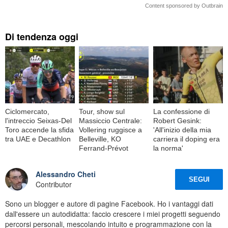
Content sponsored by Outbrain
Di tendenza oggi
Ciclomercato,
Tour, show sul
La confessione di
l'intreccio Seixas-Del
Massiccio Centrale:
Robert Gesink:
Toro accende la sfida
Vollering ruggisce a
'All'inizio della mia
tra UAE e Decathlon
Belleville, KO
carriera il doping era
Ferrand-Prévot
la norma'
Alessandro Cheti
SEGUI
Contributor
Sono un blogger e autore di pagine Facebook. Ho i vantaggi dati
dall'essere un autodidatta: faccio crescere i miei progetti seguendo
percorsi personali, mescolando intuito e programmazione con la