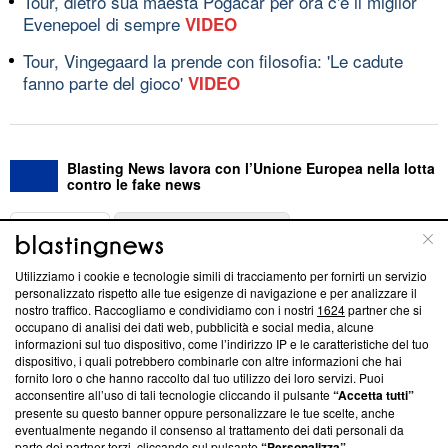
Tour, dietro sua maestà Pogacar per ora c'è il miglior
Evenepoel di sempre
VIDEO
Tour, Vingegaard la prende con filosofia: 'Le cadute
fanno parte del gioco'
VIDEO
Blasting News lavora con l’Unione Europea nella lotta
contro le fake news
ABOUT
LINEA EDITORIALE
Utilizziamo i cookie e tecnologie simili di tracciamento per fornirti un servizio
Questa sezione offre informazioni trasparenti su Blasting
personalizzato rispetto alle tue esigenze di navigazione e per analizzare il
nostro traffico. Raccogliamo e condividiamo con i nostri
1624
partner che si
News, sui nostri processi editoriali e su come ci impegniamo a
occupano di analisi dei dati web, pubblicità e social media, alcune
creare news di qualità. Inoltre, afferma la nostra aderenza a
informazioni sul tuo dispositivo, come l’indirizzo IP e le caratteristiche del tuo
‘Trust Project - News with Integrity’
Blasting News non è
dispositivo, i quali potrebbero combinarle con altre informazioni che hai
ancora membro del programma, ma ha richiesto di farne
fornito loro o che hanno raccolto dal tuo utilizzo dei loro servizi. Puoi
parte; Trust Project non ha ancora effettuato una verifica di
acconsentire all’uso di tali tecnologie cliccando il pulsante
“Accetta tutti”
conformità agli standard.
presente su questo banner oppure personalizzare le tue scelte, anche
eventualmente negando il consenso al trattamento dei dati personali da
parte dei partner terzi, cliccando sul pulsante
“Personalizza”
.