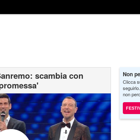
 Sanremo: scambia con
Non pe
Clicca s
a promessa'
seguirlo
non perd
FESTI