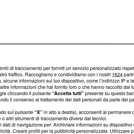
 e aggiunge un nuovo capitolo alla leggenda
imili di tracciamento per fornirti un servizio personalizzato rispe
stro traffico. Raccogliamo e condividiamo con i nostri
1624
partn
 alcune informazioni sul tuo dispositivo, come l’indirizzo IP e le 
Pogacar per ora c'è il miglior Evenepoel di sempre
ltre informazioni che hai fornito loro o che hanno raccolto dal tuo
ogie cliccando il pulsante
“Accetta tutti”
presente su questo ban
o il consenso al trattamento dei dati personali da parte dei par
ndo sul pulsante
“X”
in alto a destra), acconsenti al permanere 
o altri strumenti di tracciamento diversi dai tecnici.
uoi dati di navigazione per: Archiviare informazioni su dispositivo 
de con filosofia: 'Le cadute fanno parte del gioco'
licità. Creare profili per la pubblicità personalizzata. Utilizzare p