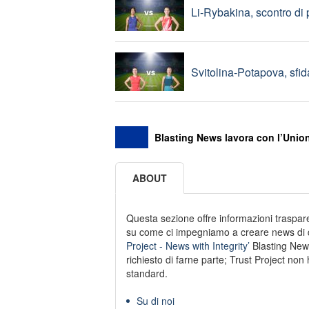
Li-Rybakina, scontro di 
Svitolina-Potapova, sfida 
Blasting News lavora con l’Union
ABOUT
Questa sezione offre informazioni trasparen
su come ci impegniamo a creare news di qu
Project - News with Integrity’
Blasting New
richiesto di farne parte; Trust Project non 
standard.
Su di noi