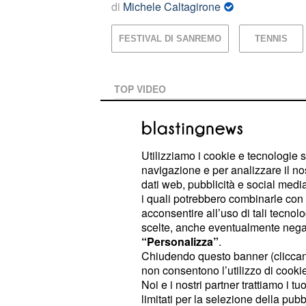
di
Michele Caltagirone
FESTIVAL DI SANREMO
TENNIS
TOP VIDEO
Pogacar ipoteca il Tour
dell'Alpe d'Huez
Utilizziamo i cookie e tecnologie s
navigazione e per analizzare il no
dati web, pubblicità e social media,
Tour, dietro sua maestà 
i quali potrebbero combinarle con a
acconsentire all’uso di tali tecnol
scelte, anche eventualmente negand
“Personalizza”
.
PLAYLIST
Chiudendo questo banner (clicca
non consentono l’utilizzo di cookie 
Noi e i nostri partner trattiamo i t
Tour, Vingegaard la pren
limitati per la selezione della pubb