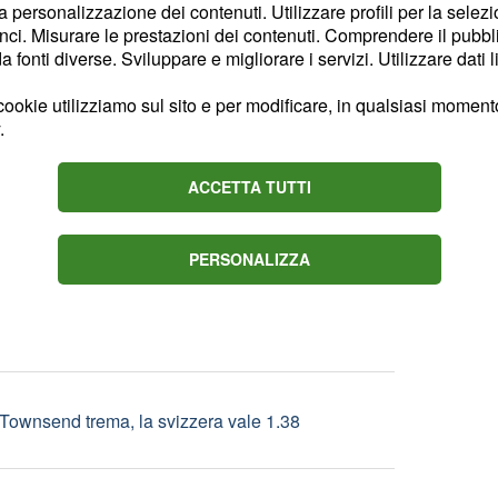
la personalizzazione dei contenuti. Utilizzare profili per la selez
ci. Misurare le prestazioni dei contenuti. Comprendere il pubblic
fonti diverse. Sviluppare e migliorare i servizi. Utilizzare dati l
vket scopre le bugie di sua figlia
ookie utilizziamo sul sito e per modificare, in qualsiasi momento,
.
Juve batte il Chelsea
ACCETTA TUTTI
finisce in parità il primo derby della stagione
PERSONALIZZA
 Townsend trema, la svizzera vale 1.38