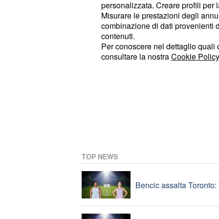
personalizzata. Creare profili per 
Misurare le prestazioni degli annun
combinazione di dati provenienti da 
Spoiler My sweet lie: Se
contenuti.
Per conoscere nel dettaglio quali c
consultare la nostra
Cookie Policy
Eurogol di Zhegrova, la 
Milan-Inter in Australia, 
TOP NEWS
Bencic assalta Toronto: