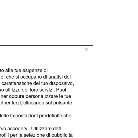
tto alle tue esigenze di
er che si occupano di analisi dei
caratteristiche del tuo dispositivo,
 utilizzo dei loro servizi. Puoi
ner oppure personalizzare le tue
tner terzi, cliccando sul pulsante
delle impostazioni predefinite che
e/o accedervi. Utilizzare dati
rofili per la selezione di pubblicità