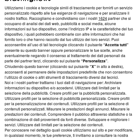
Questa sezione offre informazioni trasparenti su Blasting
Utilizziamo i cookie e tecnologie simili di tracciamento per fornirti un servizio
News, sui nostri processi editoriali e su come ci impegniamo a
personalizzato rispetto alle tue esigenze di navigazione e per analizzare il
creare news di qualità. Inoltre, afferma la nostra aderenza a
nostro traffico. Raccogliamo e condividiamo con i nostri
1624
partner che si
‘Trust Project - News with Integrity’
Blasting News non è
occupano di analisi dei dati web, pubblicità e social media, alcune
informazioni sul tuo dispositivo, come l’indirizzo IP e le caratteristiche del tuo
ancora membro del programma, ma ha richiesto di farne
dispositivo, i quali potrebbero combinarle con altre informazioni che hai
parte; Trust Project non ha ancora effettuato una verifica di
fornito loro o che hanno raccolto dal tuo utilizzo dei loro servizi. Puoi
conformità agli standard.
acconsentire all’uso di tali tecnologie cliccando il pulsante
“Accetta tutti”
presente su questo banner oppure personalizzare le tue scelte, anche
Su di noi
eventualmente negando il consenso al trattamento dei dati personali da
parte dei partner terzi, cliccando sul pulsante
“Personalizza”
.
Team editoriale
Chiudendo questo banner (cliccando sul pulsante
“X”
in alto a destra),
acconsenti al permanere delle impostazioni predefinite che non consentono
Corporate
l’utilizzo di cookie o altri strumenti di tracciamento diversi dai tecnici.
Noi e i nostri partner trattiamo i tuoi dati di navigazione per: Archiviare
Redazione
informazioni su dispositivo e/o accedervi. Utilizzare dati limitati per la
selezione della pubblicità. Creare profili per la pubblicità personalizzata.
Informativa Privacy
Utilizzare profili per la selezione di pubblicità personalizzata. Creare profili
per la personalizzazione dei contenuti. Utilizzare profili per la selezione di
Cookie Policy
contenuti personalizzati. Misurare le prestazioni degli annunci. Misurare le
prestazioni dei contenuti. Comprendere il pubblico attraverso statistiche o la
combinazione di dati provenienti da fonti diverse. Sviluppare e migliorare i
Blasting SA, IDI CHE-247.845.224, Via Carlo Frasca, 3 - 6900
servizi. Utilizzare dati limitati per la selezione dei contenuti.
Lugano (Svizzera) Tel:
+39 0690258937
Per conoscere nel dettaglio quali cookie utilizziamo sul sito e per modificare,
in qualsiasi momento, le tue preferenze, ti invitiamo a consultare la nostra
© 2026 Blasting News