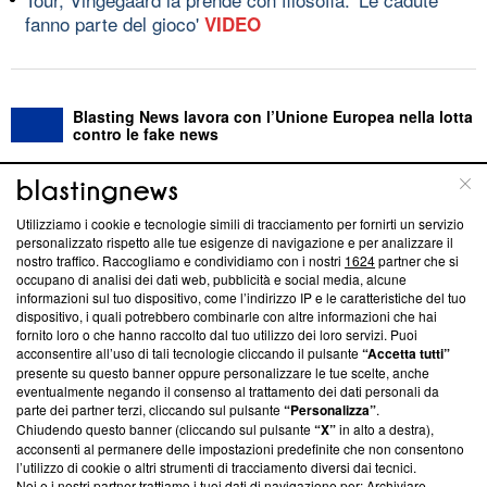
fanno parte del gioco'
VIDEO
Blasting News lavora con l’Unione Europea nella lotta
contro le fake news
ABOUT
LINEA EDITORIALE
Utilizziamo i cookie e tecnologie simili di tracciamento per fornirti un servizio
personalizzato rispetto alle tue esigenze di navigazione e per analizzare il
Questa sezione offre informazioni trasparenti su Blasting
nostro traffico. Raccogliamo e condividiamo con i nostri
1624
partner che si
News, sui nostri processi editoriali e su come ci impegniamo a
occupano di analisi dei dati web, pubblicità e social media, alcune
creare news di qualità. Inoltre, afferma la nostra aderenza a
informazioni sul tuo dispositivo, come l’indirizzo IP e le caratteristiche del tuo
‘Trust Project - News with Integrity’
Blasting News non è
dispositivo, i quali potrebbero combinarle con altre informazioni che hai
fornito loro o che hanno raccolto dal tuo utilizzo dei loro servizi. Puoi
ancora membro del programma, ma ha richiesto di farne
acconsentire all’uso di tali tecnologie cliccando il pulsante
“Accetta tutti”
parte; Trust Project non ha ancora effettuato una verifica di
presente su questo banner oppure personalizzare le tue scelte, anche
conformità agli standard.
eventualmente negando il consenso al trattamento dei dati personali da
parte dei partner terzi, cliccando sul pulsante
“Personalizza”
.
Su di noi
Chiudendo questo banner (cliccando sul pulsante
“X”
in alto a destra),
acconsenti al permanere delle impostazioni predefinite che non consentono
Team editoriale
l’utilizzo di cookie o altri strumenti di tracciamento diversi dai tecnici.
Noi e i nostri partner trattiamo i tuoi dati di navigazione per: Archiviare