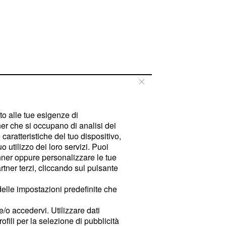
tto alle tue esigenze di
er che si occupano di analisi dei
caratteristiche del tuo dispositivo,
 utilizzo dei loro servizi. Puoi
ner oppure personalizzare le tue
tner terzi, cliccando sul pulsante
delle impostazioni predefinite che
e/o accedervi. Utilizzare dati
rofili per la selezione di pubblicità