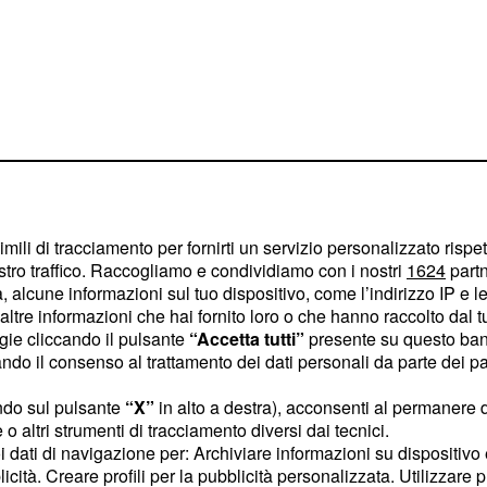
imili di tracciamento per fornirti un servizio personalizzato rispe
stro traffico. Raccogliamo e condividiamo con i nostri
1624
partn
 alcune informazioni sul tuo dispositivo, come l’indirizzo IP e le 
ltre informazioni che hai fornito loro o che hanno raccolto dal tuo
bitore saranno bloccate
ogie cliccando il pulsante
“Accetta tutti”
presente su questo ban
se del Fisco, per andare
o il consenso al trattamento dei dati personali da parte dei par
ente risulta in difetto.
ndo sul pulsante
“X”
in alto a destra), acconsenti al permanere 
potrà avere accesso
o altri strumenti di tracciamento diversi dai tecnici.
 scopo di poter avere
uoi dati di navigazione per: Archiviare informazioni su dispositivo 
al rapporto di lavoro del
licità. Creare profili per la pubblicità personalizzata. Utilizzare p