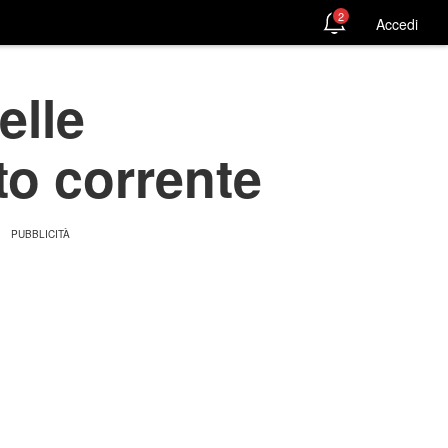
2
Accedi
elle
to corrente