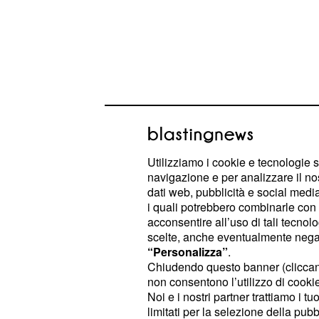
Utilizziamo i cookie e tecnologie s
navigazione e per analizzare il no
dati web, pubblicità e social media,
i quali potrebbero combinarle con a
Le somme presenti sul conto del de
acconsentire all’uso di tali tecnol
e immediatamente rigirate nelle cas
scelte, anche eventualmente negand
a coprire gli importi di cui il contribu
“Personalizza”
.
Chiudendo questo banner (clicca
L’Agenzia addetta alla riscossione 
non consentono l’utilizzo di cookie 
anche alla banca dati dell’Inps, allo
Noi e i nostri partner trattiamo i t
informazioni, nel dettaglio, inerenti 
limitati per la selezione della pubb