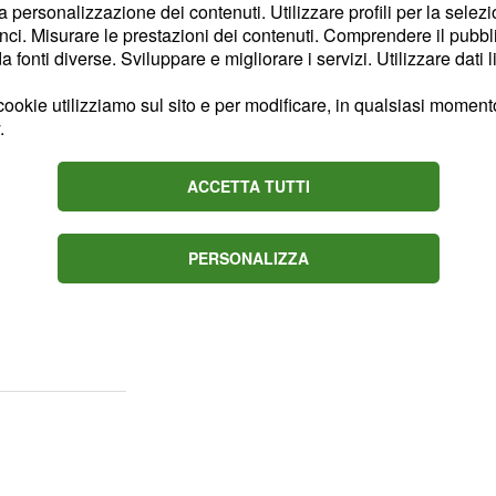
la personalizzazione dei contenuti. Utilizzare profili per la selez
e anche al pignoramento
ci. Misurare le prestazioni dei contenuti. Comprendere il pubblic
le indennità di cui
fonti diverse. Sviluppare e migliorare i servizi. Utilizzare dati l
ookie utilizziamo sul sito e per modificare, in qualsiasi momento,
.
enzia delle
bile difendersi
ACCETTA TUTTI
a la notifica del relativo
da parte
orrente
PERSONALIZZA
 2 mesi (60 giorni)
, una opportuna richiesta