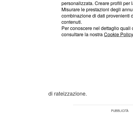
personalizzata. Creare profili per 
soggetto debitore e poter proceder
Misurare le prestazioni degli annun
del suo stipendio, la sua pensione e 
combinazione di dati provenienti da 
beneficia.
contenuti.
Per conoscere nel dettaglio quali c
consultare la nostra
Cookie Policy
Pignoramento dell’Ag
Entrate: come è possi
Il contribuente che si vedrà recapitat
del proprio
pignoramento
conto c
dell’Agenzia, potrà presentare entro
dall’avvenuta notifica della cartella
di rateizzazione.