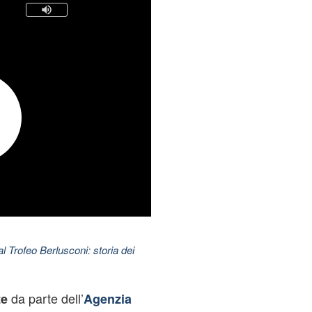
l Trofeo Berlusconi: storia dei
da parte dell’
te
Agenzia