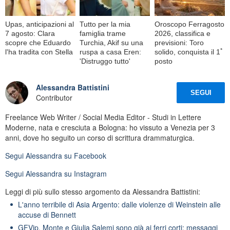
Upas, anticipazioni al
Tutto per la mia
Oroscopo Ferragosto
7 agosto: Clara
famiglia trame
2026, classifica e
scopre che Eduardo
Turchia, Akif su una
previsioni: Toro
l'ha tradita con Stella
ruspa a casa Eren:
solido, conquista il 1ﾟ
'Distruggo tutto'
posto
Alessandra Battistini
SEGUI
Contributor
Freelance Web Writer / Social Media Editor - Studi in Lettere
Moderne, nata e cresciuta a Bologna: ho vissuto a Venezia per 3
anni, dove ho seguito un corso di scrittura drammaturgica.
Segui
Alessandra
su Facebook
Segui
Alessandra
su Instagram
Leggi di più sullo stesso argomento da Alessandra Battistini:
L'anno terribile di Asia Argento: dalle violenze di Weinstein alle
accuse di Bennett
GFVip, Monte e Giulia Salemi sono già ai ferri corti: messaggi