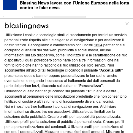
Blasting News lavora con l’Unione Europea nella lotta
contro le fake news
ABOUT
LINEA EDITORIALE
Utilizziamo i cookie e tecnologie simili di tracciamento per fornirti un servizio
Questa sezione offre informazioni trasparenti su Blasting
personalizzato rispetto alle tue esigenze di navigazione e per analizzare il
nostro traffico. Raccogliamo e condividiamo con i nostri
1624
partner che si
News, sui nostri processi editoriali e su come ci impegniamo a
occupano di analisi dei dati web, pubblicità e social media, alcune
creare news di qualità. Inoltre, afferma la nostra aderenza a
informazioni sul tuo dispositivo, come l’indirizzo IP e le caratteristiche del tuo
‘Trust Project - News with Integrity’
Blasting News non è
dispositivo, i quali potrebbero combinarle con altre informazioni che hai
ancora membro del programma, ma ha richiesto di farne
fornito loro o che hanno raccolto dal tuo utilizzo dei loro servizi. Puoi
parte; Trust Project non ha ancora effettuato una verifica di
acconsentire all’uso di tali tecnologie cliccando il pulsante
“Accetta tutti”
conformità agli standard.
presente su questo banner oppure personalizzare le tue scelte, anche
eventualmente negando il consenso al trattamento dei dati personali da
parte dei partner terzi, cliccando sul pulsante
“Personalizza”
.
Su di noi
Chiudendo questo banner (cliccando sul pulsante
“X”
in alto a destra),
acconsenti al permanere delle impostazioni predefinite che non consentono
Team editoriale
l’utilizzo di cookie o altri strumenti di tracciamento diversi dai tecnici.
Noi e i nostri partner trattiamo i tuoi dati di navigazione per: Archiviare
Corporate
informazioni su dispositivo e/o accedervi. Utilizzare dati limitati per la
selezione della pubblicità. Creare profili per la pubblicità personalizzata.
Redazione
Utilizzare profili per la selezione di pubblicità personalizzata. Creare profili
per la personalizzazione dei contenuti. Utilizzare profili per la selezione di
Informativa Privacy
contenuti personalizzati. Misurare le prestazioni degli annunci. Misurare le