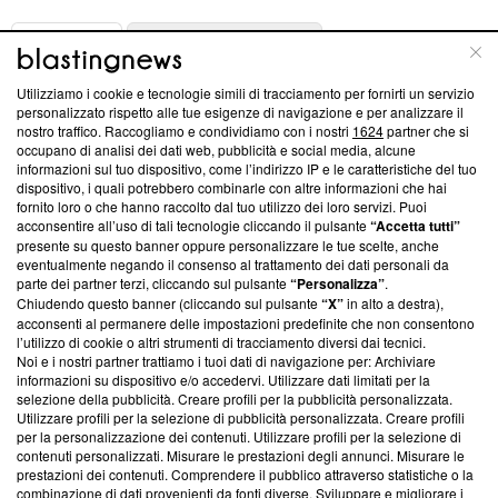
ABOUT
LINEA EDITORIALE
Utilizziamo i cookie e tecnologie simili di tracciamento per fornirti un servizio
Questa sezione offre informazioni trasparenti su Blasting
personalizzato rispetto alle tue esigenze di navigazione e per analizzare il
nostro traffico. Raccogliamo e condividiamo con i nostri
1624
partner che si
News, sui nostri processi editoriali e su come ci impegniamo a
occupano di analisi dei dati web, pubblicità e social media, alcune
creare news di qualità. Inoltre, afferma la nostra aderenza a
informazioni sul tuo dispositivo, come l’indirizzo IP e le caratteristiche del tuo
‘Trust Project - News with Integrity’
Blasting News non è
dispositivo, i quali potrebbero combinarle con altre informazioni che hai
ancora membro del programma, ma ha richiesto di farne
fornito loro o che hanno raccolto dal tuo utilizzo dei loro servizi. Puoi
parte; Trust Project non ha ancora effettuato una verifica di
acconsentire all’uso di tali tecnologie cliccando il pulsante
“Accetta tutti”
conformità agli standard.
presente su questo banner oppure personalizzare le tue scelte, anche
eventualmente negando il consenso al trattamento dei dati personali da
parte dei partner terzi, cliccando sul pulsante
“Personalizza”
.
Su di noi
Chiudendo questo banner (cliccando sul pulsante
“X”
in alto a destra),
acconsenti al permanere delle impostazioni predefinite che non consentono
Team editoriale
l’utilizzo di cookie o altri strumenti di tracciamento diversi dai tecnici.
Noi e i nostri partner trattiamo i tuoi dati di navigazione per: Archiviare
Corporate
informazioni su dispositivo e/o accedervi. Utilizzare dati limitati per la
selezione della pubblicità. Creare profili per la pubblicità personalizzata.
Redazione
Utilizzare profili per la selezione di pubblicità personalizzata. Creare profili
per la personalizzazione dei contenuti. Utilizzare profili per la selezione di
Informativa Privacy
contenuti personalizzati. Misurare le prestazioni degli annunci. Misurare le
prestazioni dei contenuti. Comprendere il pubblico attraverso statistiche o la
Cookie Policy
combinazione di dati provenienti da fonti diverse. Sviluppare e migliorare i