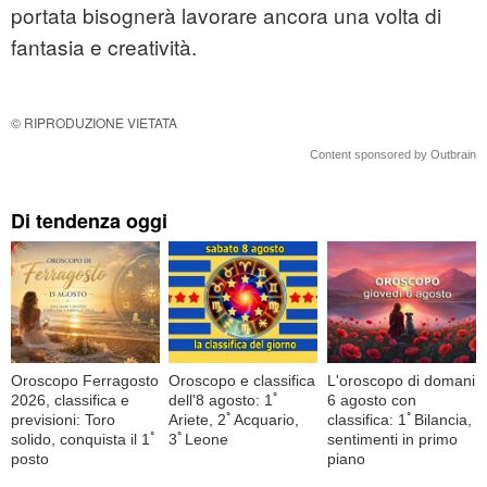
portata bisognerà lavorare ancora una volta di
fantasia e creatività.
© RIPRODUZIONE VIETATA
Content sponsored by Outbrain
Di tendenza oggi
Oroscopo Ferragosto
Oroscopo e classifica
L'oroscopo di domani
2026, classifica e
dell'8 agosto: 1ﾟ
6 agosto con
previsioni: Toro
Ariete, 2ﾟAcquario,
classifica: 1ﾟBilancia,
solido, conquista il 1ﾟ
3ﾟLeone
sentimenti in primo
posto
piano