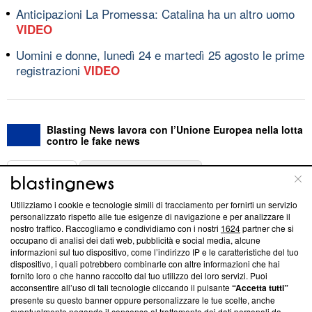
Anticipazioni La Promessa: Catalina ha un altro uomo
VIDEO
Uomini e donne, lunedì 24 e martedì 25 agosto le prime
registrazioni
VIDEO
Blasting News lavora con l’Unione Europea nella lotta
contro le fake news
ABOUT
LINEA EDITORIALE
Utilizziamo i cookie e tecnologie simili di tracciamento per fornirti un servizio
Questa sezione offre informazioni trasparenti su Blasting
personalizzato rispetto alle tue esigenze di navigazione e per analizzare il
nostro traffico. Raccogliamo e condividiamo con i nostri
1624
partner che si
News, sui nostri processi editoriali e su come ci impegniamo a
occupano di analisi dei dati web, pubblicità e social media, alcune
creare news di qualità. Inoltre, afferma la nostra aderenza a
informazioni sul tuo dispositivo, come l’indirizzo IP e le caratteristiche del tuo
‘Trust Project - News with Integrity’
Blasting News non è
dispositivo, i quali potrebbero combinarle con altre informazioni che hai
ancora membro del programma, ma ha richiesto di farne
fornito loro o che hanno raccolto dal tuo utilizzo dei loro servizi. Puoi
parte; Trust Project non ha ancora effettuato una verifica di
acconsentire all’uso di tali tecnologie cliccando il pulsante
“Accetta tutti”
conformità agli standard.
presente su questo banner oppure personalizzare le tue scelte, anche
eventualmente negando il consenso al trattamento dei dati personali da