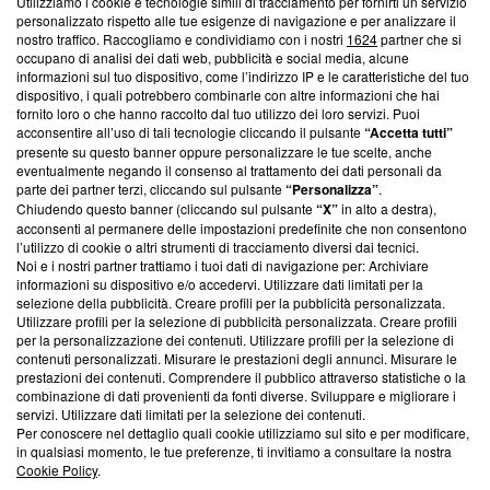
Utilizziamo i cookie e tecnologie simili di tracciamento per fornirti un servizio
Questa sezione offre informazioni trasparenti su Blasting
personalizzato rispetto alle tue esigenze di navigazione e per analizzare il
nostro traffico. Raccogliamo e condividiamo con i nostri
1624
partner che si
News, sui nostri processi editoriali e su come ci impegniamo a
occupano di analisi dei dati web, pubblicità e social media, alcune
creare news di qualità. Inoltre, afferma la nostra aderenza a
informazioni sul tuo dispositivo, come l’indirizzo IP e le caratteristiche del tuo
‘Trust Project - News with Integrity’
Blasting News non è
dispositivo, i quali potrebbero combinarle con altre informazioni che hai
ancora membro del programma, ma ha richiesto di farne
fornito loro o che hanno raccolto dal tuo utilizzo dei loro servizi. Puoi
parte; Trust Project non ha ancora effettuato una verifica di
acconsentire all’uso di tali tecnologie cliccando il pulsante
“Accetta tutti”
conformità agli standard.
presente su questo banner oppure personalizzare le tue scelte, anche
eventualmente negando il consenso al trattamento dei dati personali da
parte dei partner terzi, cliccando sul pulsante
“Personalizza”
.
Su di noi
Chiudendo questo banner (cliccando sul pulsante
“X”
in alto a destra),
acconsenti al permanere delle impostazioni predefinite che non consentono
Team editoriale
l’utilizzo di cookie o altri strumenti di tracciamento diversi dai tecnici.
Noi e i nostri partner trattiamo i tuoi dati di navigazione per: Archiviare
Corporate
informazioni su dispositivo e/o accedervi. Utilizzare dati limitati per la
selezione della pubblicità. Creare profili per la pubblicità personalizzata.
Redazione
Utilizzare profili per la selezione di pubblicità personalizzata. Creare profili
per la personalizzazione dei contenuti. Utilizzare profili per la selezione di
Informativa Privacy
contenuti personalizzati. Misurare le prestazioni degli annunci. Misurare le
prestazioni dei contenuti. Comprendere il pubblico attraverso statistiche o la
Cookie Policy
combinazione di dati provenienti da fonti diverse. Sviluppare e migliorare i
servizi. Utilizzare dati limitati per la selezione dei contenuti.
Blasting SA, IDI CHE-247.845.224, Via Carlo Frasca, 3 - 6900
Per conoscere nel dettaglio quali cookie utilizziamo sul sito e per modificare,
Lugano (Svizzera) Tel:
+39 0690258937
in qualsiasi momento, le tue preferenze, ti invitiamo a consultare la nostra
Cookie Policy
.
© 2026 Blasting News