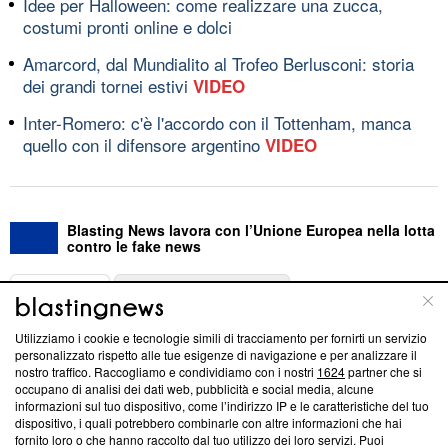
Idee per Halloween: come realizzare una zucca,
costumi pronti online e dolci
Amarcord, dal Mundialito al Trofeo Berlusconi: storia
dei grandi tornei estivi
VIDEO
Inter-Romero: c'è l'accordo con il Tottenham, manca
quello con il difensore argentino
VIDEO
Blasting News lavora con l’Unione Europea nella lotta
contro le fake news
ABOUT
LINEA EDITORIALE
Utilizziamo i cookie e tecnologie simili di tracciamento per fornirti un servizio
Questa sezione offre informazioni trasparenti su Blasting
personalizzato rispetto alle tue esigenze di navigazione e per analizzare il
nostro traffico. Raccogliamo e condividiamo con i nostri
1624
partner che si
News, sui nostri processi editoriali e su come ci impegniamo a
occupano di analisi dei dati web, pubblicità e social media, alcune
creare news di qualità. Inoltre, afferma la nostra aderenza a
informazioni sul tuo dispositivo, come l’indirizzo IP e le caratteristiche del tuo
‘Trust Project - News with Integrity’
Blasting News non è
dispositivo, i quali potrebbero combinarle con altre informazioni che hai
ancora membro del programma, ma ha richiesto di farne
fornito loro o che hanno raccolto dal tuo utilizzo dei loro servizi. Puoi