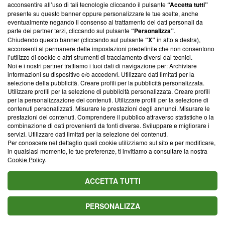
parte; Trust Project non ha ancora effettuato una verifica di
acconsentire all’uso di tali tecnologie cliccando il pulsante
“Accetta tutti”
conformità agli standard.
presente su questo banner oppure personalizzare le tue scelte, anche
eventualmente negando il consenso al trattamento dei dati personali da
parte dei partner terzi, cliccando sul pulsante
“Personalizza”
.
Su di noi
Chiudendo questo banner (cliccando sul pulsante
“X”
in alto a destra),
acconsenti al permanere delle impostazioni predefinite che non consentono
Team editoriale
l’utilizzo di cookie o altri strumenti di tracciamento diversi dai tecnici.
Noi e i nostri partner trattiamo i tuoi dati di navigazione per: Archiviare
Corporate
informazioni su dispositivo e/o accedervi. Utilizzare dati limitati per la
selezione della pubblicità. Creare profili per la pubblicità personalizzata.
Redazione
Utilizzare profili per la selezione di pubblicità personalizzata. Creare profili
per la personalizzazione dei contenuti. Utilizzare profili per la selezione di
Informativa Privacy
contenuti personalizzati. Misurare le prestazioni degli annunci. Misurare le
prestazioni dei contenuti. Comprendere il pubblico attraverso statistiche o la
Cookie Policy
combinazione di dati provenienti da fonti diverse. Sviluppare e migliorare i
servizi. Utilizzare dati limitati per la selezione dei contenuti.
Blasting SA, IDI CHE-247.845.224, Via Carlo Frasca, 3 - 6900
Per conoscere nel dettaglio quali cookie utilizziamo sul sito e per modificare,
Lugano (Svizzera) Tel:
+39 0690258937
in qualsiasi momento, le tue preferenze, ti invitiamo a consultare la nostra
Cookie Policy
.
© 2026 Blasting News
ACCETTA TUTTI
PERSONALIZZA