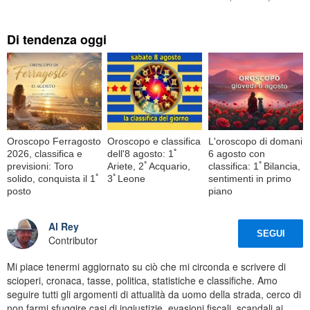
Di tendenza oggi
Oroscopo Ferragosto
Oroscopo e classifica
L'oroscopo di domani
2026, classifica e
dell'8 agosto: 1ﾟ
6 agosto con
previsioni: Toro
Ariete, 2ﾟAcquario,
classifica: 1ﾟBilancia,
solido, conquista il 1ﾟ
3ﾟLeone
sentimenti in primo
posto
piano
Al Rey
SEGUI
Contributor
Mi piace tenermi aggiornato su ciò che mi circonda e scrivere di
scioperi, cronaca, tasse, politica, statistiche e classifiche. Amo
seguire tutti gli argomenti di attualità da uomo della strada, cerco di
non farmi sfuggire casi di ingiustizie, evasioni fiscali, scandali ai