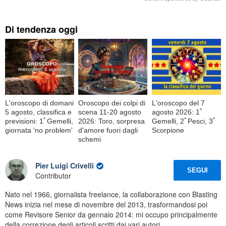
Di tendenza oggi
L'oroscopo di domani
Oroscopo dei colpi di
L'oroscopo del 7
5 agosto, classifica e
scena 11-20 agosto
agosto 2026: 1ﾟ
previsioni: 1ﾟGemelli,
2026: Toro, sorpresa
Gemelli, 2ﾟPesci, 3ﾟ
giornata 'no problem'
d'amore fuori dagli
Scorpione
schemi
Pier Luigi Crivelli
SEGUI
Contributor
Nato nel 1966, giornalista freelance, la collaborazione con Blasting
News inizia nel mese di novembre del 2013, trasformandosi poi
come Revisore Senior da gennaio 2014: mi occupo principalmente
della correzione degli articoli scritti dai vari autori.