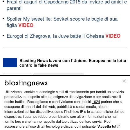
Frasi di auguri di Capodanno 2015 da inviare ad amici e
parenti
Spoiler My sweet lie: Sevket scopre le bugie di sua
figlia
VIDEO
Eurogol di Zhegrova, la Juve batte il Chelsea
VIDEO
Blasting News lavora con l’Unione Europea nella lotta
contro le fake news
ABOUT
LINEA EDITORIALE
Utilizziamo i cookie e tecnologie simili di tracciamento per fornirti un servizio
Questa sezione offre informazioni trasparenti su Blasting
personalizzato rispetto alle tue esigenze di navigazione e per analizzare il
nostro traffico. Raccogliamo e condividiamo con i nostri
1624
partner che si
News, sui nostri processi editoriali e su come ci impegniamo a
occupano di analisi dei dati web, pubblicità e social media, alcune
creare news di qualità. Inoltre, afferma la nostra aderenza a
informazioni sul tuo dispositivo, come l’indirizzo IP e le caratteristiche del tuo
‘Trust Project - News with Integrity’
Blasting News non è
dispositivo, i quali potrebbero combinarle con altre informazioni che hai
ancora membro del programma, ma ha richiesto di farne
fornito loro o che hanno raccolto dal tuo utilizzo dei loro servizi. Puoi
parte; Trust Project non ha ancora effettuato una verifica di
acconsentire all’uso di tali tecnologie cliccando il pulsante
“Accetta tutti”