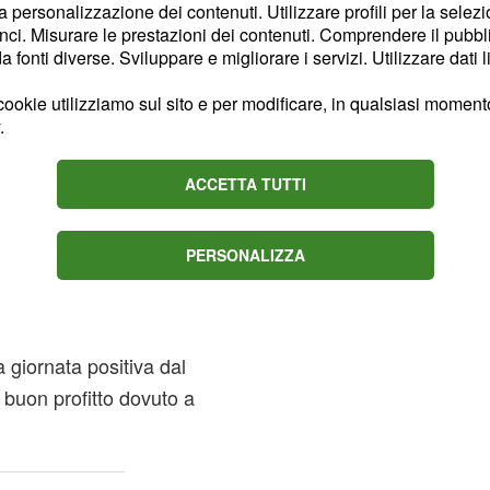
la personalizzazione dei contenuti. Utilizzare profili per la selez
ci. Misurare le prestazioni dei contenuti. Comprendere il pubblic
fonti diverse. Sviluppare e migliorare i servizi. Utilizzare dati l
nata ti verrà chiesto un
'ottima occasione per far
ookie utilizziamo sul sito e per modificare, in qualsiasi momento,
.
to affettivo continui
.
to
ACCETTA TUTTI
 tutto scorre tranquillo,
i
. In
risultati positivi
PERSONALIZZA
un periodo difficile e un
 giornata positiva dal
l buon profitto dovuto a