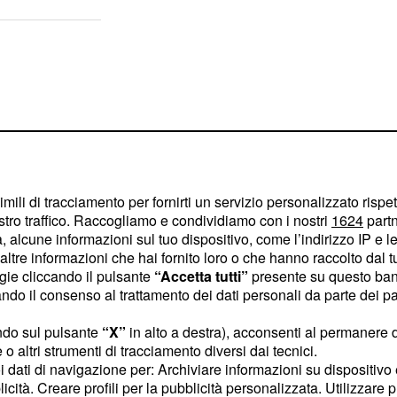
imili di tracciamento per fornirti un servizio personalizzato rispe
stro traffico. Raccogliamo e condividiamo con i nostri
1624
partn
 alcune informazioni sul tuo dispositivo, come l’indirizzo IP e le 
ltre informazioni che hai fornito loro o che hanno raccolto dal tuo
ogie cliccando il pulsante
“Accetta tutti”
presente su questo ban
o il consenso al trattamento dei dati personali da parte dei par
ndo sul pulsante
“X”
in alto a destra), acconsenti al permanere 
 segno
,quest'oggi sarai
o altri strumenti di tracciamento diversi dai tecnici.
 capacità e questo ti
uoi dati di navigazione per: Archiviare informazioni su dispositivo 
 tendi a proteggerti e
licità. Creare profili per la pubblicità personalizzata. Utilizzare p