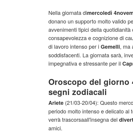
Nella giornata di
mercoledì 4nove
donano un supporto molto valido per
avvenimenti tipici della quotidianit
consapevolezza e cognizione di ca
di lavoro intenso per i
, ma 
Gemelli
soddisfacenti. La giornata sarà, inve
impegnativa e stressante per il
Cap
Oroscopo del giorno 4/
segni zodiacali
(21/03-20/04): Questo mercol
Ariete
periodo molto intenso e delicato al
verrà trascorsaall'insegna del
diver
amici.