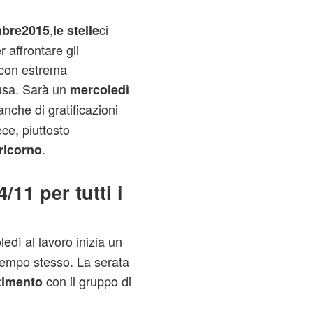
,
ci
mbre2015
le stelle
 affrontare gli
à con estrema
usa. Sarà un
mercoledì
anche di gratificazioni
ce, piuttosto
.
ricorno
11 per tutti i
edì al lavoro inizia un
 tempo stesso. La serata
con il gruppo di
timento