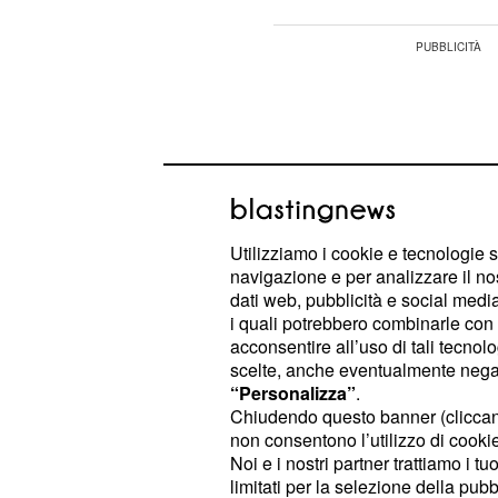
Utilizziamo i cookie e tecnologie s
navigazione e per analizzare il no
dati web, pubblicità e social media,
i quali potrebbero combinarle con a
acconsentire all’uso di tali tecnol
scelte, anche eventualmente negand
“Personalizza”
.
Chiudendo questo banner (clicca
(21/04- 20/05):
Con laLuna nel
Toro
non consentono l’utilizzo di cookie 
molto sicuro di te stesso e delle tue
Noi e i nostri partner trattiamo i t
regalerà una marcia in più. In amore
limitati per la selezione della pubb