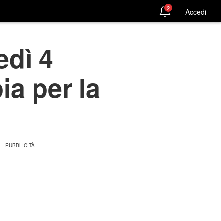
2
Accedi
edì 4
ia per la