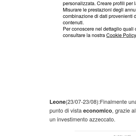
personalizzata. Creare profili per 
chiuderti in te stesso.
Misurare le prestazioni degli annun
combinazione di dati provenienti da 
(21/05-21/06):In questa gior
Gemelli
contenuti.
impegno extra al lavoro, ma sarà un
Per conoscere nel dettaglio quali c
consultare la nostra
Cookie Policy
emergere le tue potenzialità. In ambi
imperterrito a rimuginare sul
passa
(22/06-22/07):Sul lavoro oggi
Cancro
metterai l'impegno dovuto e otterra
ambito personale stai attraversando 
caro amico ti starà vicino.
(23/07-23/08):Finalmente una
Leone
punto di vista
, grazie a
economico
un investimento azzeccato.