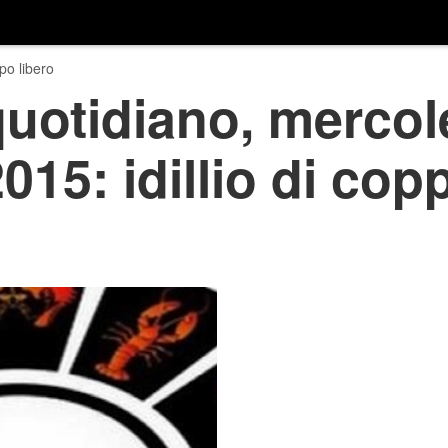
o libero
uotidiano, mercol
15: idillio di copp