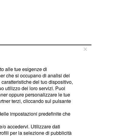
tto alle tue esigenze di
er che si occupano di analisi dei
caratteristiche del tuo dispositivo,
 utilizzo dei loro servizi. Puoi
ner oppure personalizzare le tue
tner terzi, cliccando sul pulsante
delle impostazioni predefinite che
e/o accedervi. Utilizzare dati
rofili per la selezione di pubblicità