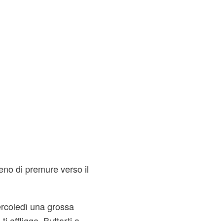
eno di premure verso il
ercoledì una grossa
 affligge. Buttarti a