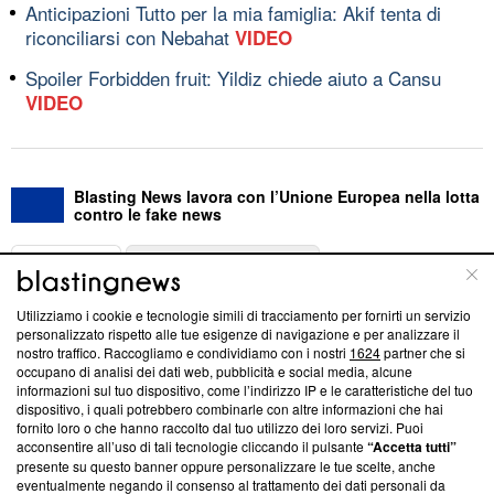
Anticipazioni Tutto per la mia famiglia: Akif tenta di
riconciliarsi con Nebahat
VIDEO
Spoiler Forbidden fruit: Yildiz chiede aiuto a Cansu
VIDEO
Blasting News lavora con l’Unione Europea nella lotta
contro le fake news
ABOUT
LINEA EDITORIALE
Utilizziamo i cookie e tecnologie simili di tracciamento per fornirti un servizio
Questa sezione offre informazioni trasparenti su Blasting
personalizzato rispetto alle tue esigenze di navigazione e per analizzare il
nostro traffico. Raccogliamo e condividiamo con i nostri
1624
partner che si
News, sui nostri processi editoriali e su come ci impegniamo a
occupano di analisi dei dati web, pubblicità e social media, alcune
creare news di qualità. Inoltre, afferma la nostra aderenza a
informazioni sul tuo dispositivo, come l’indirizzo IP e le caratteristiche del tuo
‘Trust Project - News with Integrity’
Blasting News non è
dispositivo, i quali potrebbero combinarle con altre informazioni che hai
ancora membro del programma, ma ha richiesto di farne
fornito loro o che hanno raccolto dal tuo utilizzo dei loro servizi. Puoi
parte; Trust Project non ha ancora effettuato una verifica di
acconsentire all’uso di tali tecnologie cliccando il pulsante
“Accetta tutti”
conformità agli standard.
presente su questo banner oppure personalizzare le tue scelte, anche
eventualmente negando il consenso al trattamento dei dati personali da