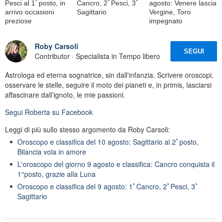
Pesci al 1ﾟposto, in
Cancro, 2ﾟPesci, 3ﾟ
agosto: Venere lascia
arrivo occasioni
Sagittario
Vergine, Toro
preziose
impegnato
Roby Carsoli
SEGUI
Contributor · Specialista in Tempo libero
Astrologa ed eterna sognatrice, sin dall'infanzia. Scrivere oroscopi,
osservare le stelle, seguire il moto dei pianeti e, in primis, lasciarsi
affascinare dall’ignoto, le mie passioni.
Segui
Roberta
su Facebook
Leggi di più sullo stesso argomento da Roby Carsoli:
Oroscopo e classifica del 10 agosto: Sagittario al 2ﾟposto,
Bilancia vola in amore
L'oroscopo del giorno 9 agosto e classifica: Cancro conquista il
1°posto, grazie alla Luna
Oroscopo e classifica del 9 agosto: 1ﾟCancro, 2ﾟPesci, 3ﾟ
Sagittario