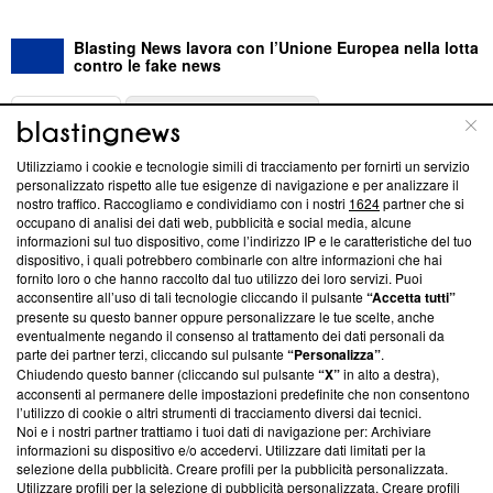
Blasting News lavora con l’Unione Europea nella lotta
contro le fake news
ABOUT
LINEA EDITORIALE
Utilizziamo i cookie e tecnologie simili di tracciamento per fornirti un servizio
Questa sezione offre informazioni trasparenti su Blasting
personalizzato rispetto alle tue esigenze di navigazione e per analizzare il
nostro traffico. Raccogliamo e condividiamo con i nostri
1624
partner che si
News, sui nostri processi editoriali e su come ci impegniamo a
occupano di analisi dei dati web, pubblicità e social media, alcune
creare news di qualità. Inoltre, afferma la nostra aderenza a
informazioni sul tuo dispositivo, come l’indirizzo IP e le caratteristiche del tuo
‘Trust Project - News with Integrity’
Blasting News non è
dispositivo, i quali potrebbero combinarle con altre informazioni che hai
ancora membro del programma, ma ha richiesto di farne
fornito loro o che hanno raccolto dal tuo utilizzo dei loro servizi. Puoi
parte; Trust Project non ha ancora effettuato una verifica di
acconsentire all’uso di tali tecnologie cliccando il pulsante
“Accetta tutti”
conformità agli standard.
presente su questo banner oppure personalizzare le tue scelte, anche
eventualmente negando il consenso al trattamento dei dati personali da
parte dei partner terzi, cliccando sul pulsante
“Personalizza”
.
Su di noi
Chiudendo questo banner (cliccando sul pulsante
“X”
in alto a destra),
acconsenti al permanere delle impostazioni predefinite che non consentono
Team editoriale
l’utilizzo di cookie o altri strumenti di tracciamento diversi dai tecnici.
Noi e i nostri partner trattiamo i tuoi dati di navigazione per: Archiviare
Corporate
informazioni su dispositivo e/o accedervi. Utilizzare dati limitati per la
selezione della pubblicità. Creare profili per la pubblicità personalizzata.
Redazione
Utilizzare profili per la selezione di pubblicità personalizzata. Creare profili