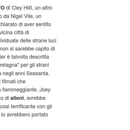
di Cley Hiill, un altro
FO
 da Nigel Vile, un
hiarato di aver sentito
icina città di
viduate delle strane luci
 non si sarebbe capito di
er è talvolta descritta
etagna" per gli strani
a negli anni Sessanta.
 filmati che
a fiammeggiante. Joey
o di
, avrebbe
alieni
osì terrificante con gli
lo avrebbero portato