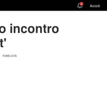
2
Accedi
o incontro
t'