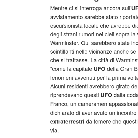
Mentre ci si interroga ancora sull'
U
avvistamento sarebbe stato riportato
escursionista locale che avrebbe dic
degli strani rumori nei cieli sopra la v
Warminster. Qui sarebbero state indi
scintillanti nelle vicinanze anche se
che si trattasse. La città di Warminst
"come la capitale
della Gran Br
UFO
fenomeni avvenuti per la prima volt
Alcuni residenti avrebbero girato dei
riprendevano questi
dalla cod
UFO
Franco, un cameramen appassionat
dichiarato di aver avuto un incontro c
da temere che questi 
extraterrestri
via.