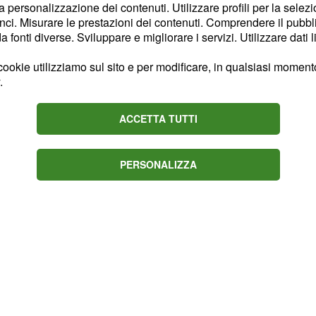
lti sosterrebbero che la
la personalizzazione dei contenuti. Utilizzare profili per la selez
ci. Misurare le prestazioni dei contenuti. Comprendere il pubblic
tante siano note come un
fonti diverse. Sviluppare e migliorare i servizi. Utilizzare dati l
o per attività
. È
aliene
li oggetti avvistati non
ookie utilizziamo sul sito e per modificare, in qualsiasi momento,
.
, poiché sono droni,
ni
re esperimenti miltitari.
ACCETTA TUTTI
PERSONALIZZA