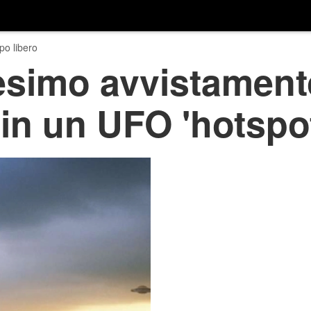
o libero
esimo avvistament
 in un UFO 'hotspo