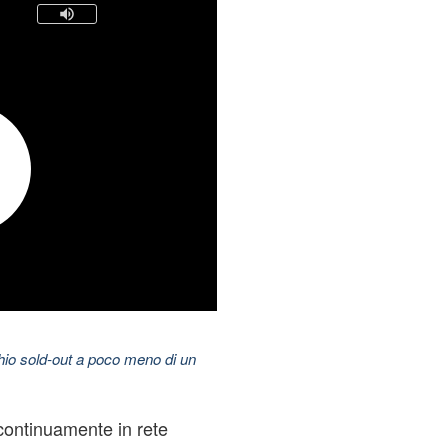
hio sold-out a poco meno di un
 continuamente in rete