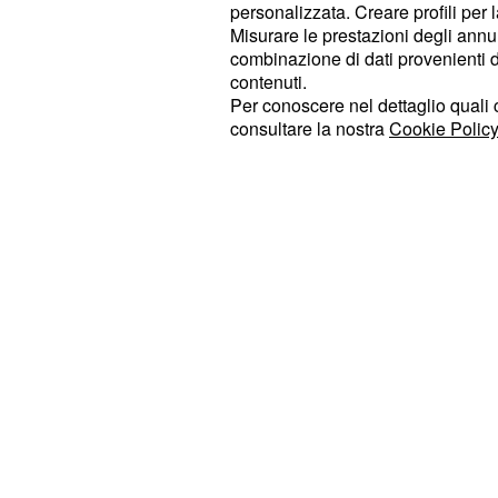
strano fenomeno di Cley Hill, ma mo
personalizzata. Creare profili per 
Misurare le prestazioni degli annun
cittadina e tutta la sua zona circos
combinazione di dati provenienti da 
"hotspot", ovvero un punto di access
contenuti.
bene ricordare che, molto spesso,
g
Per conoscere nel dettaglio quali c
consultare la nostra
Cookie Policy
hanno niente a che fare con gli
alie
grandi uccelli e non sono da esclude