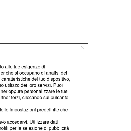
tto alle tue esigenze di
er che si occupano di analisi dei
caratteristiche del tuo dispositivo,
 utilizzo dei loro servizi. Puoi
ner oppure personalizzare le tue
tner terzi, cliccando sul pulsante
delle impostazioni predefinite che
e/o accedervi. Utilizzare dati
rofili per la selezione di pubblicità