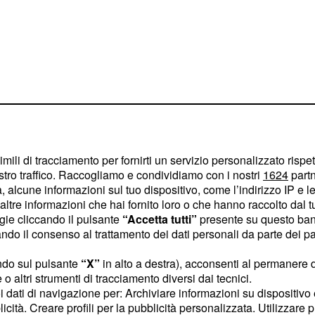
rebbe stordito
imili di tracciamento per fornirti un servizio personalizzato rispe
stro traffico. Raccogliamo e condividiamo con i nostri
1624
partn
hiarato di aver visto
 alcune informazioni sul tuo dispositivo, come l’indirizzo IP e le 
ley Hill, emettendo dei
ltre informazioni che hai fornito loro o che hanno raccolto dal tuo
ogie cliccando il pulsante
“Accetta tutti”
presente su questo ban
olo. Mentre tutti si
o il consenso al trattamento dei dati personali da parte dei par
cipitato, l'oggetto non
elo e avrebbe ricominciato
ndo sul pulsante
“X”
in alto a destra), acconsenti al permanere 
o altri strumenti di tracciamento diversi dai tecnici.
 sua lunga coda bianca.
uoi dati di navigazione per: Archiviare informazioni su dispositivo 
a spiegazione allo
licità. Creare profili per la pubblicità personalizzata. Utilizzare p