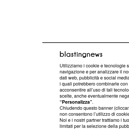
Un UFO misterioso av
gli spettatori
Utilizziamo i cookie e tecnologie s
navigazione e per analizzare il no
Molti testimoni oculari avrebbero dic
dati web, pubblicità e social media,
degli
volteggiare nei cieli di C
UFO
i quali potrebbero combinarle con a
acconsentire all’uso di tali tecnol
forti rumori, per poi precipitare al su
scelte, anche eventualmente negand
sarebbero convinti che l'
era pre
UFO
“Personalizza”
.
identificato, sarebbe risalito nel ci
Chiudendo questo banner (clicca
non consentono l’utilizzo di cookie 
a girare, creando dei cerchi con la
Noi e i nostri partner trattiamo i t
Nessuno sarebbe riuscito a dare un
limitati per la selezione della pubb