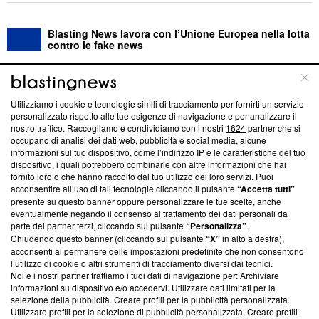
Blasting News lavora con l’Unione Europea nella lotta
contro le fake news
ABOUT
LINEA EDITORIALE
Utilizziamo i cookie e tecnologie simili di tracciamento per fornirti un servizio
personalizzato rispetto alle tue esigenze di navigazione e per analizzare il
Questa sezione offre informazioni trasparenti su Blasting
nostro traffico. Raccogliamo e condividiamo con i nostri
1624
partner che si
News, sui nostri processi editoriali e su come ci impegniamo a
occupano di analisi dei dati web, pubblicità e social media, alcune
creare news di qualità. Inoltre, afferma la nostra aderenza a
informazioni sul tuo dispositivo, come l’indirizzo IP e le caratteristiche del tuo
‘Trust Project - News with Integrity’
Blasting News non è
dispositivo, i quali potrebbero combinarle con altre informazioni che hai
fornito loro o che hanno raccolto dal tuo utilizzo dei loro servizi. Puoi
ancora membro del programma, ma ha richiesto di farne
acconsentire all’uso di tali tecnologie cliccando il pulsante
“Accetta tutti”
parte; Trust Project non ha ancora effettuato una verifica di
presente su questo banner oppure personalizzare le tue scelte, anche
conformità agli standard.
eventualmente negando il consenso al trattamento dei dati personali da
parte dei partner terzi, cliccando sul pulsante
“Personalizza”
.
Su di noi
Chiudendo questo banner (cliccando sul pulsante
“X”
in alto a destra),
acconsenti al permanere delle impostazioni predefinite che non consentono
Team editoriale
l’utilizzo di cookie o altri strumenti di tracciamento diversi dai tecnici.
Noi e i nostri partner trattiamo i tuoi dati di navigazione per: Archiviare
Corporate
informazioni su dispositivo e/o accedervi. Utilizzare dati limitati per la
selezione della pubblicità. Creare profili per la pubblicità personalizzata.
Redazione
Utilizzare profili per la selezione di pubblicità personalizzata. Creare profili