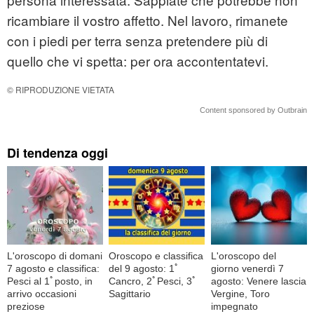
ricambiare il vostro affetto. Nel lavoro, rimanete
con i piedi per terra senza pretendere più di
quello che vi spetta: per ora accontentatevi.
© RIPRODUZIONE VIETATA
Content sponsored by Outbrain
Di tendenza oggi
L'oroscopo di domani
Oroscopo e classifica
L'oroscopo del
7 agosto e classifica:
del 9 agosto: 1ﾟ
giorno venerdì 7
Pesci al 1ﾟposto, in
Cancro, 2ﾟPesci, 3ﾟ
agosto: Venere lascia
arrivo occasioni
Sagittario
Vergine, Toro
preziose
impegnato