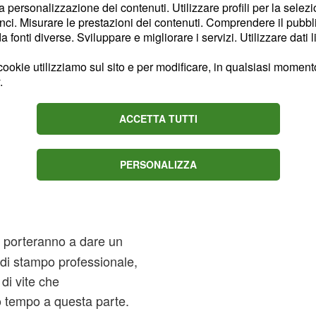
la personalizzazione dei contenuti. Utilizzare profili per la selez
ere più loquaci con la
ci. Misurare le prestazioni dei contenuti. Comprendere il pubblic
fonti diverse. Sviluppare e migliorare i servizi. Utilizzare dati l
 remora e cercare di far
rezione giusta. Il
ookie utilizziamo sul sito e per modificare, in qualsiasi momento,
mantica.
.
terà sempre più roseo,
ACCETTA TUTTI
nità con il partner che si
ansivi, ci potrebbero
PERSONALIZZA
ul lavoro.
vi porteranno a dare un
 di stampo professionale,
 di vite che
o tempo a questa parte.