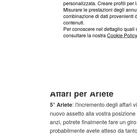
personalizzata. Creare profili per 
finalmente potrete ess
3° Acquario:
Misurare le prestazioni degli annun
combinazione di dati provenienti da 
persona amata, aprirvi senza alcuna
contenuti.
procedere il vostro rapporto nella di
Per conoscere nel dettaglio quali c
weekend renderà l'atmosfera più ro
consultare la nostra
Cookie Policy
questo periodo si presen
4° Leone:
complice la grande autostima e l'affi
sta evolvendo. Siate sempre più esp
essere delle ripercussioni positive s
Affari per Ariete
: l'incremento degli affari 
5° Ariete
nuovo assetto alla vostra posizione
anzi, potrete finalmente fare un giro
probabilmente avete atteso da tant