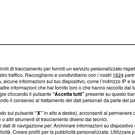
imili di tracciamento per fornirti un servizio personalizzato rispe
stro traffico. Raccogliamo e condividiamo con i nostri
1624
partn
 alcune informazioni sul tuo dispositivo, come l’indirizzo IP e le 
ltre informazioni che hai fornito loro o che hanno raccolto dal tuo
ogie cliccando il pulsante
“Accetta tutti”
presente su questo ban
o il consenso al trattamento dei dati personali da parte dei par
 migliore della
ll'atmosfera sempre più
ndo sul pulsante
“X”
in alto a destra), acconsenti al permanere 
o altri strumenti di tracciamento diversi dai tecnici.
osa.
La cerchia
uoi dati di navigazione per: Archiviare informazioni su dispositivo 
più affiatata.
licità. Creare profili per la pubblicità personalizzata. Utilizzare p