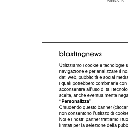
Utilizziamo i cookie e tecnologie s
navigazione e per analizzare il no
dati web, pubblicità e social media,
i quali potrebbero combinarle con a
acconsentire all’uso di tali tecnol
scelte, anche eventualmente negand
questa giornata sarà la
2° Bilancia:
“Personalizza”
.
settimana, grazie essenzialmente a
Chiudendo questo banner (clicca
non consentono l’utilizzo di cookie 
stabile della vostra relazione amor
Noi e i nostri partner trattiamo i t
collaborativa
sul lavoro sarà sempre 
limitati per la selezione della pubb