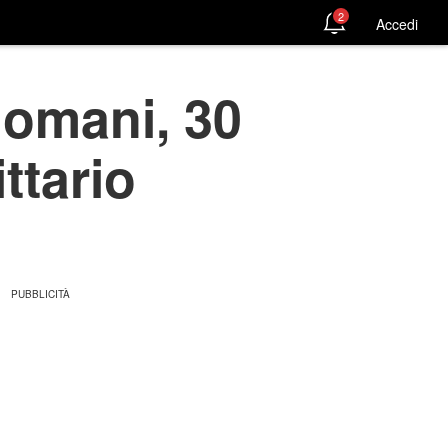
2
Accedi
domani, 30
ttario