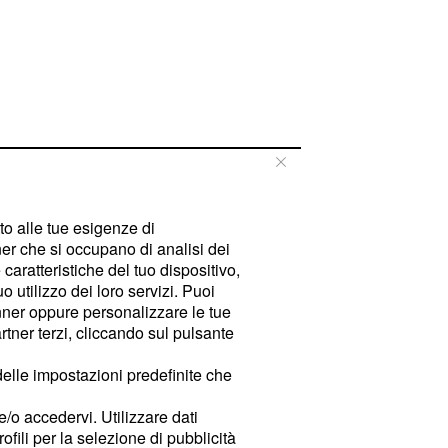
tto alle tue esigenze di
er che si occupano di analisi dei
caratteristiche del tuo dispositivo,
 utilizzo dei loro servizi. Puoi
ner oppure personalizzare le tue
tner terzi, cliccando sul pulsante
delle impostazioni predefinite che
e/o accedervi. Utilizzare dati
rofili per la selezione di pubblicità