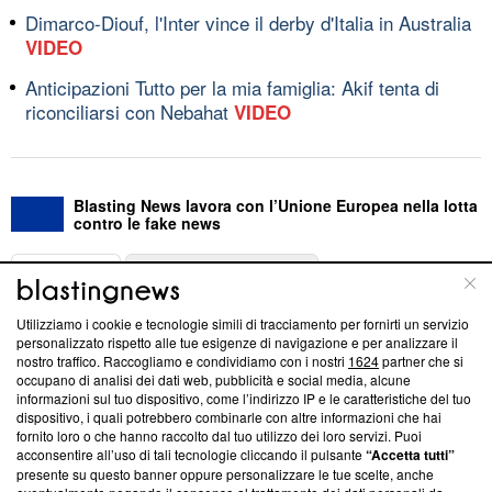
Dimarco-Diouf, l'Inter vince il derby d'Italia in Australia
VIDEO
Anticipazioni Tutto per la mia famiglia: Akif tenta di
riconciliarsi con Nebahat
VIDEO
Blasting News lavora con l’Unione Europea nella lotta
contro le fake news
ABOUT
LINEA EDITORIALE
Utilizziamo i cookie e tecnologie simili di tracciamento per fornirti un servizio
Questa sezione offre informazioni trasparenti su Blasting
personalizzato rispetto alle tue esigenze di navigazione e per analizzare il
nostro traffico. Raccogliamo e condividiamo con i nostri
1624
partner che si
News, sui nostri processi editoriali e su come ci impegniamo a
occupano di analisi dei dati web, pubblicità e social media, alcune
creare news di qualità. Inoltre, afferma la nostra aderenza a
informazioni sul tuo dispositivo, come l’indirizzo IP e le caratteristiche del tuo
‘Trust Project - News with Integrity’
Blasting News non è
dispositivo, i quali potrebbero combinarle con altre informazioni che hai
ancora membro del programma, ma ha richiesto di farne
fornito loro o che hanno raccolto dal tuo utilizzo dei loro servizi. Puoi
parte; Trust Project non ha ancora effettuato una verifica di
acconsentire all’uso di tali tecnologie cliccando il pulsante
“Accetta tutti”
conformità agli standard.
presente su questo banner oppure personalizzare le tue scelte, anche