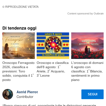
© RIPRODUZIONE VIETATA
Content sponsored by Outbrain
Di tendenza oggi
Oroscopo Ferragosto
Oroscopo e classifica
L'oroscopo di domani
2026, classifica e
dell'8 agosto: 1ﾟ
6 agosto con
previsioni: Toro
Ariete, 2ﾟAcquario,
classifica: 1ﾟBilancia,
solido, conquista il 1ﾟ
3ﾟLeone
sentimenti in primo
posto
piano
Astrid Pierrot
SEGUI
Contributor
“Possa ciascuno di voi, nonostante tutte le distrazioni generate