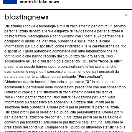
contro le fake news
ABOUT
LINEA EDITORIALE
Utilizziamo i cookie e tecnologie simili di tracciamento per fornirti un servizio
personalizzato rispetto alle tue esigenze di navigazione e per analizzare il
Questa sezione offre informazioni trasparenti su Blasting
nostro traffico. Raccogliamo e condividiamo con i nostri
1624
partner che si
News, sui nostri processi editoriali e su come ci impegniamo a
occupano di analisi dei dati web, pubblicità e social media, alcune
creare news di qualità. Inoltre, afferma la nostra aderenza a
informazioni sul tuo dispositivo, come l’indirizzo IP e le caratteristiche del tuo
‘Trust Project - News with Integrity’
Blasting News non è
dispositivo, i quali potrebbero combinarle con altre informazioni che hai
fornito loro o che hanno raccolto dal tuo utilizzo dei loro servizi. Puoi
ancora membro del programma, ma ha richiesto di farne
acconsentire all’uso di tali tecnologie cliccando il pulsante
“Accetta tutti”
parte; Trust Project non ha ancora effettuato una verifica di
presente su questo banner oppure personalizzare le tue scelte, anche
conformità agli standard.
eventualmente negando il consenso al trattamento dei dati personali da
parte dei partner terzi, cliccando sul pulsante
“Personalizza”
.
Su di noi
Chiudendo questo banner (cliccando sul pulsante
“X”
in alto a destra),
acconsenti al permanere delle impostazioni predefinite che non consentono
Team editoriale
l’utilizzo di cookie o altri strumenti di tracciamento diversi dai tecnici.
Noi e i nostri partner trattiamo i tuoi dati di navigazione per: Archiviare
Corporate
informazioni su dispositivo e/o accedervi. Utilizzare dati limitati per la
selezione della pubblicità. Creare profili per la pubblicità personalizzata.
Redazione
Utilizzare profili per la selezione di pubblicità personalizzata. Creare profili
per la personalizzazione dei contenuti. Utilizzare profili per la selezione di
Informativa Privacy
contenuti personalizzati. Misurare le prestazioni degli annunci. Misurare le
prestazioni dei contenuti. Comprendere il pubblico attraverso statistiche o la
combinazione di dati provenienti da fonti diverse. Sviluppare e migliorare i