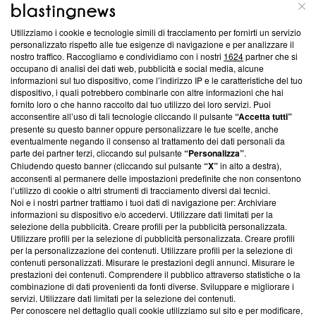
ABOUT
LINEA EDITORIALE
Utilizziamo i cookie e tecnologie simili di tracciamento per fornirti un servizio
personalizzato rispetto alle tue esigenze di navigazione e per analizzare il
Questa sezione offre informazioni trasparenti su Blasting
nostro traffico. Raccogliamo e condividiamo con i nostri
1624
partner che si
News, sui nostri processi editoriali e su come ci impegniamo a
occupano di analisi dei dati web, pubblicità e social media, alcune
creare news di qualità. Inoltre, afferma la nostra aderenza a
informazioni sul tuo dispositivo, come l’indirizzo IP e le caratteristiche del tuo
‘Trust Project - News with Integrity’
Blasting News non è
dispositivo, i quali potrebbero combinarle con altre informazioni che hai
fornito loro o che hanno raccolto dal tuo utilizzo dei loro servizi. Puoi
ancora membro del programma, ma ha richiesto di farne
acconsentire all’uso di tali tecnologie cliccando il pulsante
“Accetta tutti”
parte; Trust Project non ha ancora effettuato una verifica di
presente su questo banner oppure personalizzare le tue scelte, anche
conformità agli standard.
eventualmente negando il consenso al trattamento dei dati personali da
parte dei partner terzi, cliccando sul pulsante
“Personalizza”
.
Su di noi
Chiudendo questo banner (cliccando sul pulsante
“X”
in alto a destra),
acconsenti al permanere delle impostazioni predefinite che non consentono
Team editoriale
l’utilizzo di cookie o altri strumenti di tracciamento diversi dai tecnici.
Noi e i nostri partner trattiamo i tuoi dati di navigazione per: Archiviare
Corporate
informazioni su dispositivo e/o accedervi. Utilizzare dati limitati per la
selezione della pubblicità. Creare profili per la pubblicità personalizzata.
Redazione
Utilizzare profili per la selezione di pubblicità personalizzata. Creare profili
per la personalizzazione dei contenuti. Utilizzare profili per la selezione di
Informativa Privacy
contenuti personalizzati. Misurare le prestazioni degli annunci. Misurare le
prestazioni dei contenuti. Comprendere il pubblico attraverso statistiche o la
Cookie Policy
combinazione di dati provenienti da fonti diverse. Sviluppare e migliorare i
servizi. Utilizzare dati limitati per la selezione dei contenuti.
Per conoscere nel dettaglio quali cookie utilizziamo sul sito e per modificare,
Blasting SA, IDI CHE-247.845.224, Via Carlo Frasca, 3 - 6900