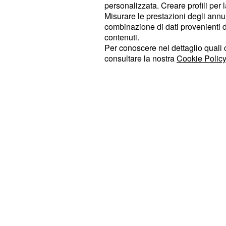
personalizzata. Creare profili per 
l'ascendente in Vergine, aspettatevi
Misurare le prestazioni degli annun
favorevoli. Single, un incontro prome
combinazione di dati provenienti da 
la ruota gira per tutti e ora tocca a 
contenuti.
Per conoscere nel dettaglio quali c
domande e non mettetevi troppa pre
consultare la nostra
Cookie Policy
che la vita vi offre. Nel lavoro, è il
migliorare la posizione professionale