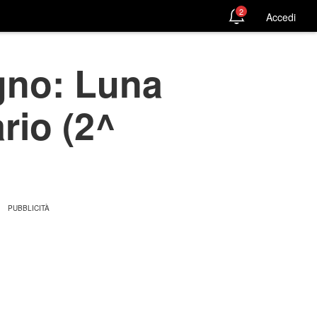
2
Accedi
gno: Luna
rio (2^