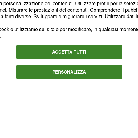
la personalizzazione dei contenuti. Utilizzare profili per la selez
 situazioni nuove e
ci. Misurare le prestazioni dei contenuti. Comprendere il pubblic
ttente vi farà sorridere:
fonti diverse. Sviluppare e migliorare i servizi. Utilizzare dati l
voi. Non fatevi troppe
ookie utilizziamo sul sito e per modificare, in qualsiasi momento,
ssione: godetevi quello
.
 momento perfetto per
 e finanziaria.
ACCETTA TUTTI
PERSONALIZZA