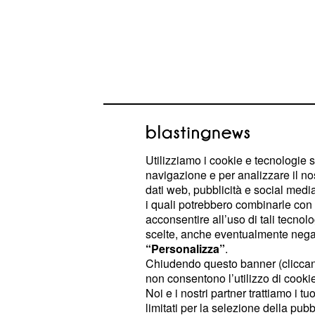
Previsioni astrologich
Utilizziamo i cookie e tecnologie s
giugno, l'oroscopo da
navigazione e per analizzare il no
dati web, pubblicità e social media,
Sagittario
i quali potrebbero combinarle con a
acconsentire all’uso di tali tecnol
: ★★★★★. Lunedì sarà una
Bilancia
scelte, anche eventualmente negand
sotto molti aspetti, soprattutto nelle 
“Personalizza”
.
Chiudendo questo banner (clicca
gli amici più stretti. In amore, vi sent
non consentono l’utilizzo di cookie 
partner risponderà con grande pass
Noi e i nostri partner trattiamo i t
parte delle stelle saranno dalla vos
limitati per la selezione della pubb