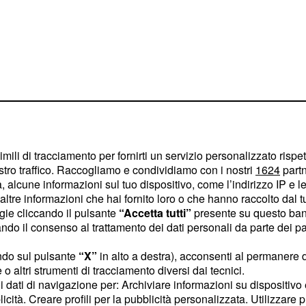
e del 17
imili di tracciamento per fornirti un servizio personalizzato rispe
 Bilancia a
stro traffico. Raccogliamo e condividiamo con i nostri
1624
partn
 alcune informazioni sul tuo dispositivo, come l’indirizzo IP e le 
ltre informazioni che hai fornito loro o che hanno raccolto dal tuo
ogie cliccando il pulsante
“Accetta tutti”
presente su questo ban
 giornata eccellente
o il consenso al trattamento dei dati personali da parte dei par
relazioni familiari e con
ndo sul pulsante
“X”
in alto a destra), acconsenti al permanere 
irete pieni di energia e il
o altri strumenti di tracciamento diversi dai tecnici.
ionalità. La maggior
uoi dati di navigazione per: Archiviare informazioni su dispositivo 
tra parte. Se avete
licità. Creare profili per la pubblicità personalizzata. Utilizzare p