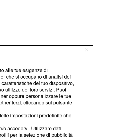
tto alle tue esigenze di
er che si occupano di analisi dei
caratteristiche del tuo dispositivo,
 utilizzo dei loro servizi. Puoi
ner oppure personalizzare le tue
tner terzi, cliccando sul pulsante
delle impostazioni predefinite che
e/o accedervi. Utilizzare dati
rofili per la selezione di pubblicità